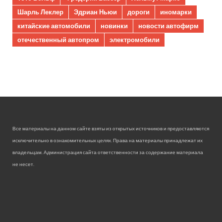
Шарль Леклер
Эдриан Ньюи
дороги
иномарки
китайские автомобили
новинки
новости автофирм
отечественный автопром
электромобили
Все материалы на данном сайте взяты из открытых источников и предоставляются
исключительно в ознакомительных целях. Права на материалы принадлежат их
владельцам. Администрация сайта ответственности за содержание материала
не несет.