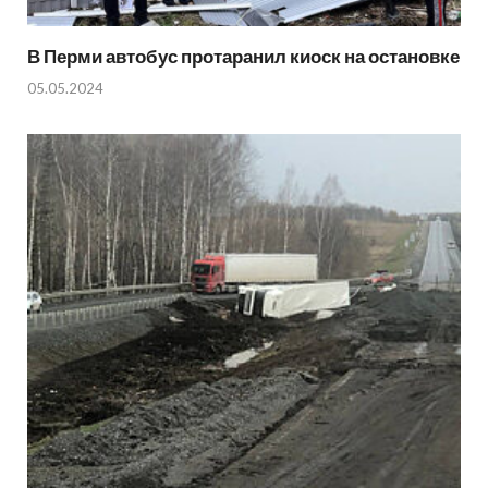
В Перми автобус протаранил киоск на остановке
05.05.2024