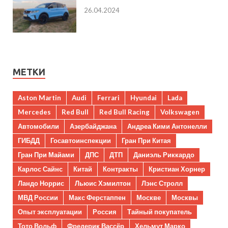
26.04.2024
МЕТКИ
Aston Martin
Audi
Ferrari
Hyundai
Lada
Mercedes
Red Bull
Red Bull Racing
Volkswagen
Автомобили
Азербайджана
Андреа Кими Антонелли
ГИБДД
Госавтоинспекции
Гран При Китая
Гран При Майами
ДПС
ДТП
Даниэль Риккардо
Карлос Сайнс
Китай
Контракты
Кристиан Хорнер
Ландо Норрис
Льюис Хэмилтон
Лэнс Стролл
МВД России
Макс Ферстаппен
Москве
Москвы
Опыт эксплуатации
Россия
Тайный покупатель
Тото Вольф
Фредерик Вассёр
Хельмут Марко