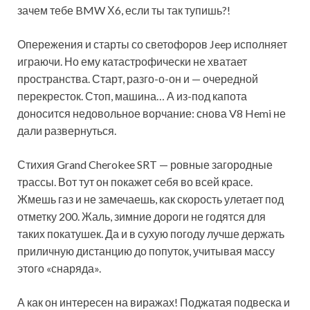
зачем тебе BMW Х6, если ты так тупишь?!
Опережения и старты со светофоров Jeep исполняет
играючи. Но ему катастрофически не хватает
пространства. Старт, разго-о-он и — очередной
перекресток. Стоп, машина… А из-под капота
доносится недовольное ворчание: снова V8 Hemi не
дали развернуться.
Стихия Grand Cherokee SRT — ровные загородные
трассы. Вот тут он покажет себя во всей красе.
Жмешь газ и не замечаешь, как скорость улетает под
отметку 200. Жаль, зимние дороги не годятся для
таких покатушек. Да и в сухую погоду лучше держать
приличную дистанцию до попуток, учитывая массу
этого «снаряда».
А как он интересен на виражах! Поджатая подвеска и