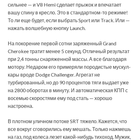
сильнее — и V8 Hemi сделает прыжок и впечатает
вашу спину в кресло. Это в стандартном-то режиме!
То ли еще будет, если выбрать Sport или Track. Или —
нажать волшебную кнопку Launch.
На покорение первой сотни заряженный Grand
Cherokee тратит менее 5 секунд. Отличный результат
при 2,4 тонны снаряженной массы. А все благодаря
мотору. Недаром его примеряли породистые мускул-
кары вроде Dodge Challenger. Агрегат не
турбированный, но до 90 процентов тяги выдает уже
на 2800 оборотах в минуту. И автоматическая КПП с
восемью скоростями ему под стать — хорошо
настроена.
В плотном уличном потоке SRT тяжело. Кажется, что
все вокруг сговорились ему мешать. Только нажмешь
на газ, под колеса лезет какой-нибудь тихоход. Мужик,