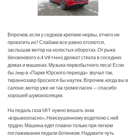
Впрочем, если у седоков крепкие нервы, отчего не
прокатить их? Слабаки все равно отсеются,
заслышав мотор на холостых оборотах. От рыка
бензинового 6.4 V8 Hemi дрожат стекла в соседних
домах и машинах. Музыка первобытного леса! Если
бы Jeep в «Парке Юрского периода» звучал так,
тираннозавр бросился бы наутек. Впрочем, когда вы в
салоне, мотор уже не так громогласен — спасибо
хорошей шумоизоляции.
На педаль газа SRT нужно вешать знак
«взрывоопасно». Неискушенному водителю с ней
трудно. Машина едет плавно только при легком
поглаживании педали ботинком. Надавите чуть