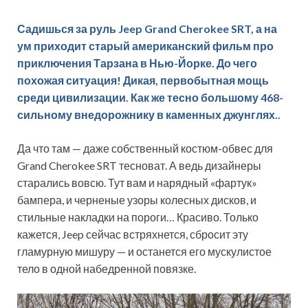
Садишься за руль Jeep Grand Cherokee SRT, а на
ум приходит старый американский фильм про
приключения Тарзана в Нью-Йорке. До чего
похожая ситуация! Дикая, первобытная мощь
среди цивилизации. Как же тесно большому 468-
сильному внедорожнику в каменных джунглях..
Да что там — даже собственный костюм-обвес для
Grand Cherokee SRT тесноват. А ведь дизайнеры
старались вовсю. Тут вам и нарядный «фартук»
бампера, и черненые узоры колесных дисков, и
стильные накладки на пороги… Красиво. Только
кажется, Jeep сейчас встряхнется, сбросит эту
гламурную мишуру — и останется его мускулистое
тело в одной набедренной повязке.