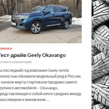
ОВИНКИ
Тест-драйв Geely Okavango
ставьте комментарий
а последний год компания Geely почти
олностью обновила модельный ряд в России.
 начале марта стартовали продажи самого
рупного автомобиля – Okavango,
редставляющего собой нечто среднее между
россовером и минивэном. …