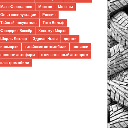
Макс Ферстаппен
Москве
Москвы
Опыт эксплуатации
Россия
Тайный покупатель
Тото Вольф
Фредерик Вассёр
Хельмут Марко
Шарль Леклер
Эдриан Ньюи
дороги
иномарки
китайские автомобили
новинки
новости автофирм
отечественный автопром
электромобили