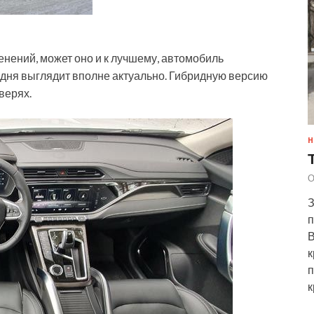
менений, может оно и к лучшему, автомобиль
одня выглядит вполне актуально. Гибридную версию
верях.
Н
О
З
п
В
к
п
к