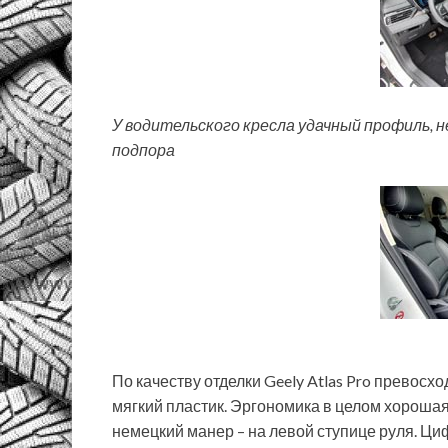
У водительского кресла удачный профиль, 
подпора
По качеству отделки Geely Atlas Pro превосх
мягкий пластик. Эргономика в целом хорошая
немецкий манер – на левой ступице руля. Ци