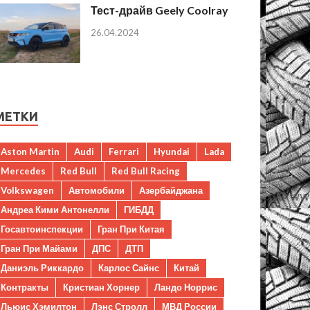
Тест-драйв Geely Coolray
26.04.2024
МЕТКИ
Aston Martin
Audi
Ferrari
Hyundai
Lada
Mercedes
Red Bull
Red Bull Racing
Volkswagen
Автомобили
Азербайджана
Андреа Кими Антонелли
ГИБДД
Госавтоинспекции
Гран При Китая
Гран При Майами
ДПС
ДТП
Даниэль Риккардо
Карлос Сайнс
Китай
Контракты
Кристиан Хорнер
Ландо Норрис
Льюис Хэмилтон
Лэнс Стролл
МВД России