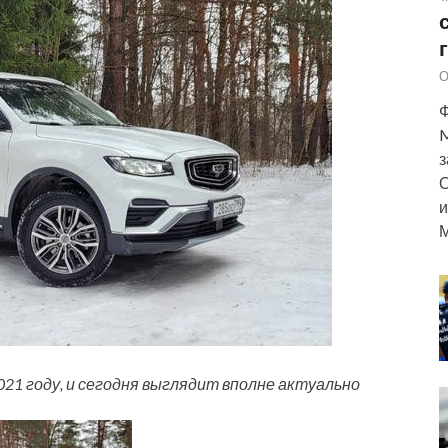
О
Ф
M
з
О
и
М
21 году, и сегодня выглядит вполне актуально