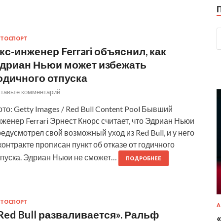
ТОСПОРТ
кс-инженер Ferrari объяснил, как
дриан Ньюи может избежать
одичного отпуска
тавьте комментарий
то: Getty Images / Red Bull Content Pool Бывший
женер Ferrari Эрнест Кнорс считает, что Эдриан Ньюи
едусмотрел свой возможный уход из Red Bull, и у него
контракте прописан пункт об отказе от годичного
тпуска. Эдриан Ньюи не сможет…
ПОДРОБНЕЕ
ТОСПОРТ
А
Red Bull разваливается». Ральф