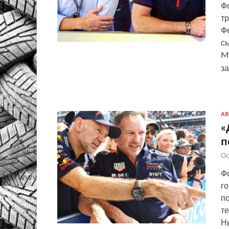
Фо
т
Фе
сы
M
з
АВ
«
п
Ос
Фо
г
п
те
Н