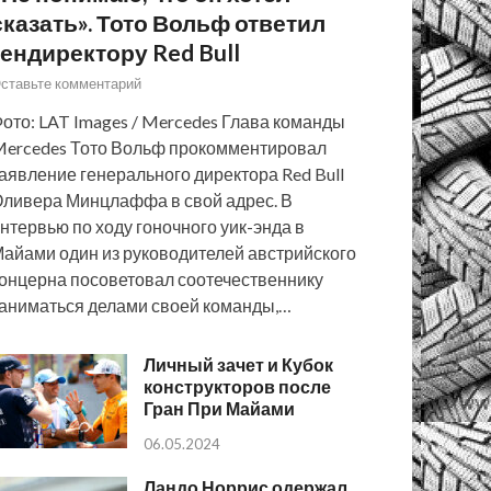
сказать». Тото Вольф ответил
гендиректору Red Bull
ставьте комментарий
ото: LAT Images / Mercedes Глава команды
ercedes Тото Вольф прокомментировал
аявление генерального директора Red Bull
ливера Минцлаффа в свой адрес. В
нтервью по ходу гоночного уик-энда в
айами один из руководителей австрийского
онцерна посоветовал соотечественнику
аниматься делами своей команды,…
Личный зачет и Кубок
конструкторов после
Гран При Майами
06.05.2024
Ландо Норрис одержал