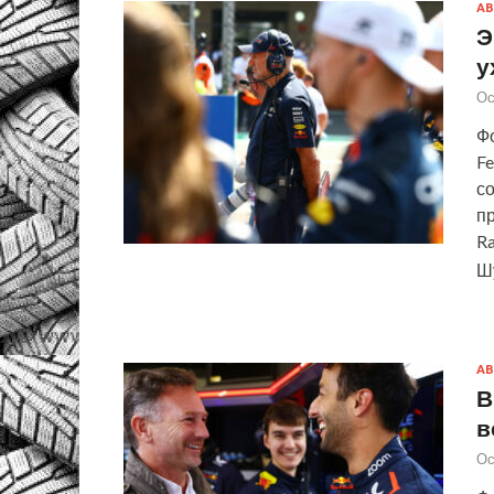
АВ
Э
у
Ос
Фо
Fe
со
пр
Ra
Ш
АВ
В
в
Ос