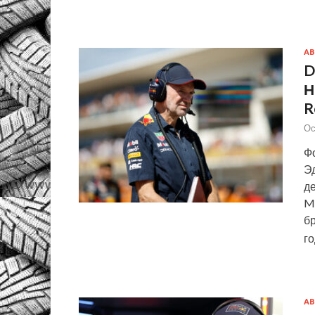
АВ
D
Н
R
Ос
Фо
Эд
де
M
б
г
АВ