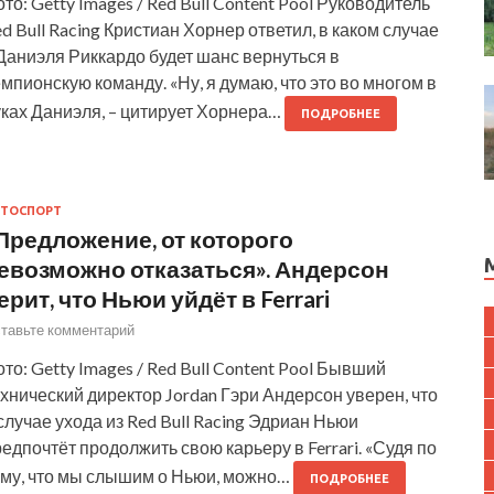
то: Getty Images / Red Bull Content Pool Руководитель
d Bull Racing Кристиан Хорнер ответил, в каком случае
Даниэля Риккардо будет шанс вернуться в
мпионскую команду. «Ну, я думаю, что это во многом в
уках Даниэля, – цитирует Хорнера…
ПОДРОБНЕЕ
ТОСПОРТ
Предложение, от которого
евозможно отказаться». Андерсон
ерит, что Ньюи уйдёт в Ferrari
тавьте комментарий
то: Getty Images / Red Bull Content Pool Бывший
хнический директор Jordan Гэри Андерсон уверен, что
случае ухода из Red Bull Racing Эдриан Ньюи
едпочтёт продолжить свою карьеру в Ferrari. «Судя по
ому, что мы слышим о Ньюи, можно…
ПОДРОБНЕЕ