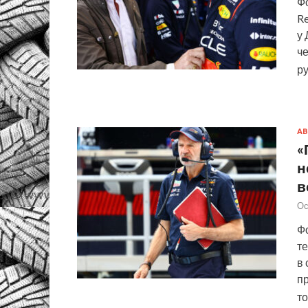
Фо
Re
у 
че
р
АВ
«
н
в
Ос
Фо
те
в 
пр
т