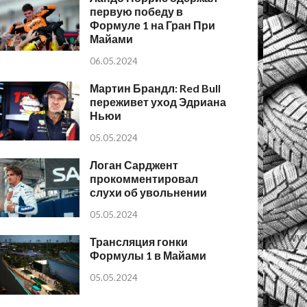
первую победу в
Формуле 1 на Гран При
Майами
06.05.2024
Мартин Брандл: Red Bull
переживет уход Эдриана
Ньюи
05.05.2024
Логан Сарджент
прокомментировал
слухи об увольнении
05.05.2024
Трансляция гонки
Формулы 1 в Майами
05.05.2024