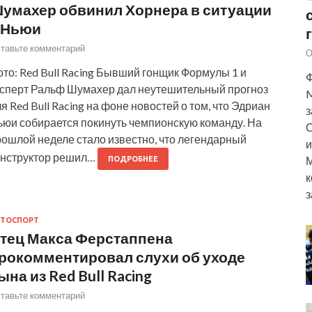
умахер обвинил Хорнера в ситуации
 Ньюи
тавьте комментарий
О
то: Red Bull Racing Бывший гонщик Формулы 1 и
Ф
ксперт Ральф Шумахер дал неутешительный прогноз
M
я Red Bull Racing на фоне новостей о том, что Эдриан
з
ьюи собирается покинуть чемпионскую команду. На
О
рошлой неделе стало известно, что легендарный
и
онструктор решил…
М
ПОДРОБНЕЕ
к
з
ТОСПОРТ
тец Макса Ферстаппена
рокомментировал слухи об уходе
ына из Red Bull Racing
тавьте комментарий