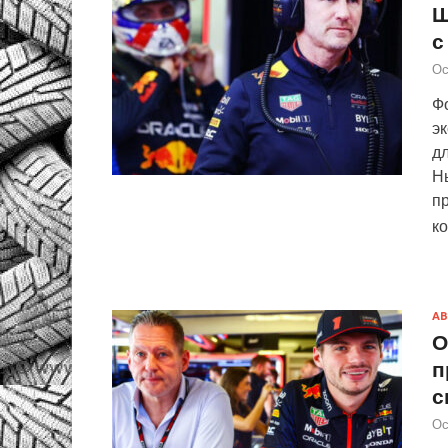
Ш
с
Ос
Фо
э
дл
Н
п
к
АВ
О
п
с
Ос