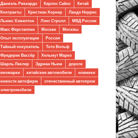
Даниэль Риккардо
Карлос Сайнс
Китай
Контракты
Кристиан Хорнер
Ландо Норрис
Льюис Хэмилтон
Лэнс Стролл
МВД России
Макс Ферстаппен
Москве
Москвы
Опыт эксплуатации
Россия
Тайный покупатель
Тото Вольф
Фредерик Вассёр
Хельмут Марко
Шарль Леклер
Эдриан Ньюи
дороги
иномарки
китайские автомобили
новинки
новости автофирм
отечественный автопром
электромобили