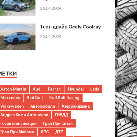
26.04.2024
Тест-драйв Geely Coolray
26.04.2024
МЕТКИ
Aston Martin
Audi
Ferrari
Hyundai
Lada
Mercedes
Red Bull
Red Bull Racing
Volkswagen
Автомобили
Азербайджана
Андреа Кими Антонелли
ГИБДД
Госавтоинспекции
Гран При Китая
Гран При Майами
ДПС
ДТП