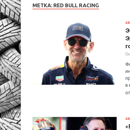
МЕТКА:
RED BULL RACING
АВ
Э
Э
г
Ос
Фо
ин
пр
в 
о
АВ
«