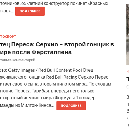
точников, 65-летний конструктор покинет «Красных
ыков»…
ПОДРОБНЕЕ
ТОСПОРТ
тец Переса: Серхио – второй гонщик в
ире после Ферстаппена
тавьте комментарий
то: Getty Images / Red Bull Content Pool Отец
Н
ксиканского гонщика Red Bull Racing Серхио Перес
читает своего сына вторым пилотом мира. По словам
О
тонио Переса Гарибая, впереди него только
З
рехкратный чемпион мира Формулы 1 и лидер
п
оманды из Милтон-Кинса.…
ПОДРОБНЕЕ
В
к
п