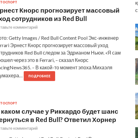
к
ТОСПОРТ
рнест Кнорс прогнозирует массовый
с
ход сотрудников из Red Bull
тавьте комментарий
то: Getty Images / Red Bull Content Pool Экс-инженер
rrari Эрнест Кнорс прогнозирует массовый уход
трудников Red Bull следом за Эдрианом Ньюи. «Я сам
ошел через это в Ferrari, – сказал Кнорс
cingNews365. – В какой-то момент эпоха Михаэля
умахера…
ПОДРОБНЕЕ
ТОСПОРТ
 каком случае у Риккардо будет шанс
ернуться в Red Bull? Ответил Хорнер
тавьте комментарий