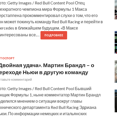
то: Getty Images / Red Bull Content Pool Отец
рехкратного чемпиона мира Формулы 1 Макса
рстаппена прокомментировал слухи о том, что его
н может покинуть команду Red Bull Racing и перейти в
ercedes в ближайшем будущем. «В Максе
аинтересованы все.…
ПОДРОБНЕЕ
ТОСПОРТ
Двойная удача». Мартин Брандл – о
ереходе Ньюи в другую команду
тавьте комментарий
то: Getty Images / Red Bull Content Pool Бывший
онщик Формулы 1, ныне комментатор Мартин Брандл
оделился мнением о ситуации вокруг главы
хнического департамента Red Bull Racing Эдриана
ьюи. По информации немецких и итальянских