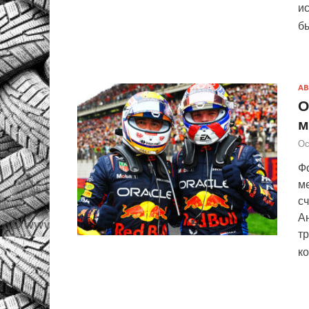
ис
б
АВ
О
м
Ос
Фо
ме
с
Ан
т
к