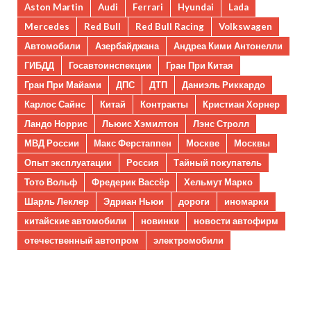
Aston Martin
Audi
Ferrari
Hyundai
Lada
Mercedes
Red Bull
Red Bull Racing
Volkswagen
Автомобили
Азербайджана
Андреа Кими Антонелли
ГИБДД
Госавтоинспекции
Гран При Китая
Гран При Майами
ДПС
ДТП
Даниэль Риккардо
Карлос Сайнс
Китай
Контракты
Кристиан Хорнер
Ландо Норрис
Льюис Хэмилтон
Лэнс Стролл
МВД России
Макс Ферстаппен
Москве
Москвы
Опыт эксплуатации
Россия
Тайный покупатель
Тото Вольф
Фредерик Вассёр
Хельмут Марко
Шарль Леклер
Эдриан Ньюи
дороги
иномарки
китайские автомобили
новинки
новости автофирм
отечественный автопром
электромобили