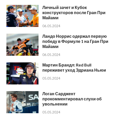
Личный зачет и Кубок
конструкторов после Гран При
Майами
06.05.2024
Ландо Норрис одержал первую
победу в Формуле 1 на Гран При
Майами
06.05.2024
Мартин Брандл: Red Bull
переживет уход Эдриана Ньюи
05.05.2024
Логан Сарджент
прокомментировал слухи об
увольнении
05.05.2024