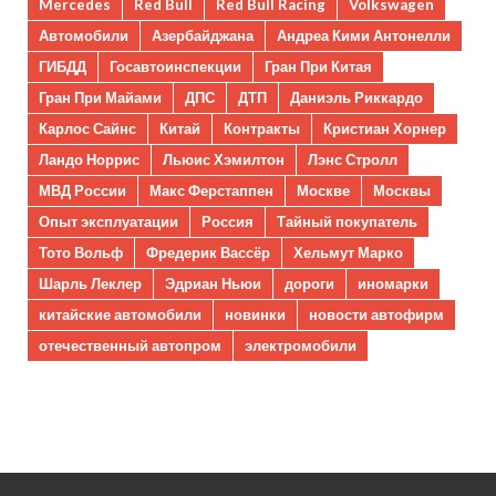
Mercedes
Red Bull
Red Bull Racing
Volkswagen
Автомобили
Азербайджана
Андреа Кими Антонелли
ГИБДД
Госавтоинспекции
Гран При Китая
Гран При Майами
ДПС
ДТП
Даниэль Риккардо
Карлос Сайнс
Китай
Контракты
Кристиан Хорнер
Ландо Норрис
Льюис Хэмилтон
Лэнс Стролл
МВД России
Макс Ферстаппен
Москве
Москвы
Опыт эксплуатации
Россия
Тайный покупатель
Тото Вольф
Фредерик Вассёр
Хельмут Марко
Шарль Леклер
Эдриан Ньюи
дороги
иномарки
китайские автомобили
новинки
новости автофирм
отечественный автопром
электромобили