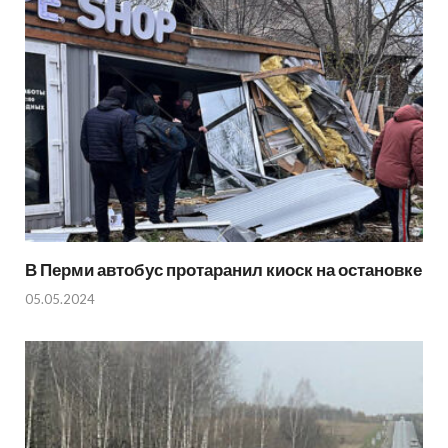
В Перми автобус протаранил киоск на остановке
05.05.2024