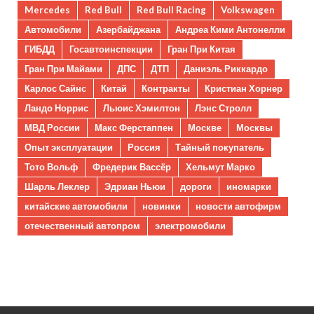
Mercedes
Red Bull
Red Bull Racing
Volkswagen
Автомобили
Азербайджана
Андреа Кими Антонелли
ГИБДД
Госавтоинспекции
Гран При Китая
Гран При Майами
ДПС
ДТП
Даниэль Риккардо
Карлос Сайнс
Китай
Контракты
Кристиан Хорнер
Ландо Норрис
Льюис Хэмилтон
Лэнс Стролл
МВД России
Макс Ферстаппен
Москве
Москвы
Опыт эксплуатации
Россия
Тайный покупатель
Тото Вольф
Фредерик Вассёр
Хельмут Марко
Шарль Леклер
Эдриан Ньюи
дороги
иномарки
китайские автомобили
новинки
новости автофирм
отечественный автопром
электромобили