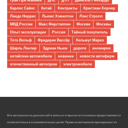
Карлос Сайнс
Китай
Контракты
Кристиан Хорнер
Ландо Норрис
Льюис Хэмилтон
Лэнс Стролл
МВД России
Макс Ферстаппен
Москве
Москвы
Опыт эксплуатации
Россия
Тайный покупатель
Тото Вольф
Фредерик Вассёр
Хельмут Марко
Шарль Леклер
Эдриан Ньюи
дороги
иномарки
китайские автомобили
новинки
новости автофирм
отечественный автопром
электромобили
Все материалы на данном сайте взяты из открытых источников и предоставляются
исключительно в ознакомительных целях. Права на материалы принадлежат их