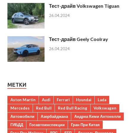
Тест-драйв Volkswagen Tiguan
26.04.2024
Тест-драйв Geely Coolray
26.04.2024
МЕТКИ
Aston Martin
Audi
Ferrari
Hyundai
Lada
Mercedes
Red Bull
Red Bull Racing
Volkswagen
Автомобили
Азербайджана
Андреа Кими Антонелли
ГИБДД
Госавтоинспекции
Гран При Китая
Гран При Майами
ДПС
ДТП
Даниэль Риккардо