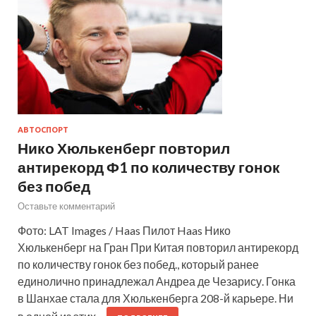
АВТОСПОРТ
Нико Хюлькенберг повторил
антирекорд Ф1 по количеству гонок
без побед
Оставьте комментарий
Фото: LAT Images / Haas Пилот Haas Нико
Хюлькенберг на Гран При Китая повторил антирекорд
по количеству гонок без побед., который ранее
единолично принадлежал Андреа де Чезарису. Гонка
в Шанхае стала для Хюлькенберга 208-й карьере. Ни