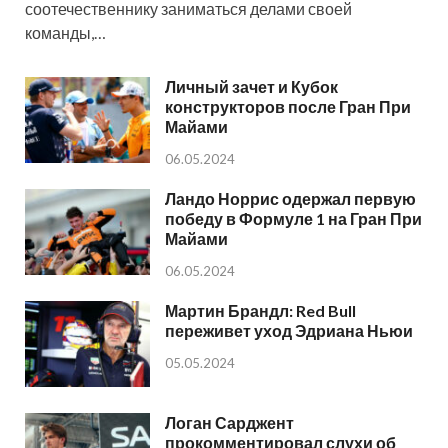
соотечественнику заниматься делами своей
команды,…
Личный зачет и Кубок
конструкторов после Гран При
Майами
06.05.2024
Ландо Норрис одержал первую
победу в Формуле 1 на Гран При
Майами
06.05.2024
Мартин Брандл: Red Bull
переживет уход Эдриана Ньюи
05.05.2024
Логан Сарджент
прокомментировал слухи об