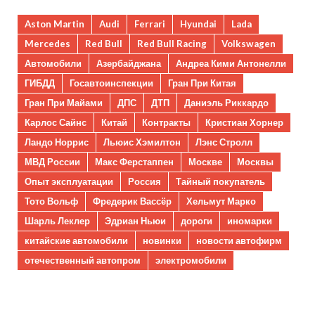
Aston Martin
Audi
Ferrari
Hyundai
Lada
Mercedes
Red Bull
Red Bull Racing
Volkswagen
Автомобили
Азербайджана
Андреа Кими Антонелли
ГИБДД
Госавтоинспекции
Гран При Китая
Гран При Майами
ДПС
ДТП
Даниэль Риккардо
Карлос Сайнс
Китай
Контракты
Кристиан Хорнер
Ландо Норрис
Льюис Хэмилтон
Лэнс Стролл
МВД России
Макс Ферстаппен
Москве
Москвы
Опыт эксплуатации
Россия
Тайный покупатель
Тото Вольф
Фредерик Вассёр
Хельмут Марко
Шарль Леклер
Эдриан Ньюи
дороги
иномарки
китайские автомобили
новинки
новости автофирм
отечественный автопром
электромобили