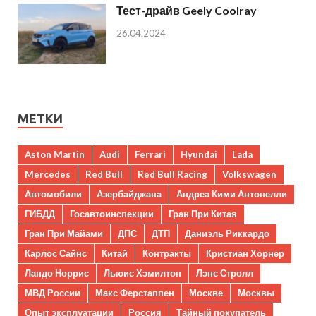
Тест-драйв Geely Coolray
26.04.2024
МЕТКИ
Aston Martin
Audi
Ferrari
Hyundai
Lada
Mercedes
Red Bull
Red Bull Racing
Volkswagen
Автомобили
Азербайджана
Андреа Кими Антонелли
ГИБДД
Госавтоинспекции
Гран При Китая
Гран При Майами
ДПС
ДТП
Даниэль Риккардо
Карлос Сайнс
Китай
Контракты
Кристиан Хорнер
Ландо Норрис
Льюис Хэмилтон
Лэнс Стролл
МВД России
Макс Ферстаппен
Москве
Москвы
Опыт эксплуатации
Россия
Тайный покупатель