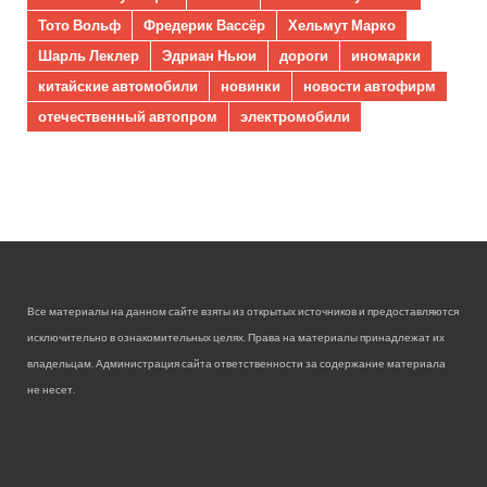
Тото Вольф
Фредерик Вассёр
Хельмут Марко
Шарль Леклер
Эдриан Ньюи
дороги
иномарки
китайские автомобили
новинки
новости автофирм
отечественный автопром
электромобили
Все материалы на данном сайте взяты из открытых источников и предоставляются
исключительно в ознакомительных целях. Права на материалы принадлежат их
владельцам. Администрация сайта ответственности за содержание материала
не несет.