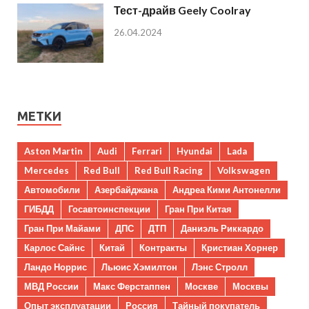
Тест-драйв Geely Coolray
26.04.2024
МЕТКИ
Aston Martin
Audi
Ferrari
Hyundai
Lada
Mercedes
Red Bull
Red Bull Racing
Volkswagen
Автомобили
Азербайджана
Андреа Кими Антонелли
ГИБДД
Госавтоинспекции
Гран При Китая
Гран При Майами
ДПС
ДТП
Даниэль Риккардо
Карлос Сайнс
Китай
Контракты
Кристиан Хорнер
Ландо Норрис
Льюис Хэмилтон
Лэнс Стролл
МВД России
Макс Ферстаппен
Москве
Москвы
Опыт эксплуатации
Россия
Тайный покупатель