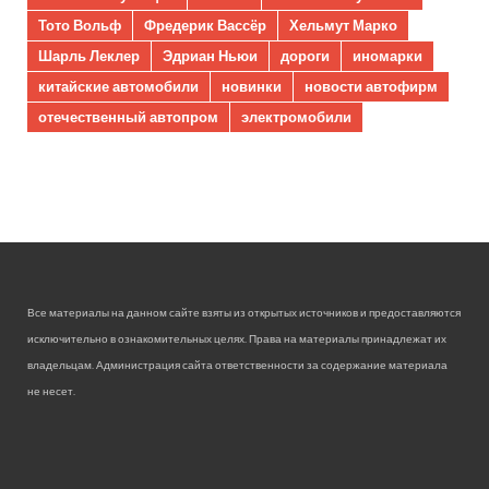
Тото Вольф
Фредерик Вассёр
Хельмут Марко
Шарль Леклер
Эдриан Ньюи
дороги
иномарки
китайские автомобили
новинки
новости автофирм
отечественный автопром
электромобили
Все материалы на данном сайте взяты из открытых источников и предоставляются
исключительно в ознакомительных целях. Права на материалы принадлежат их
владельцам. Администрация сайта ответственности за содержание материала
не несет.