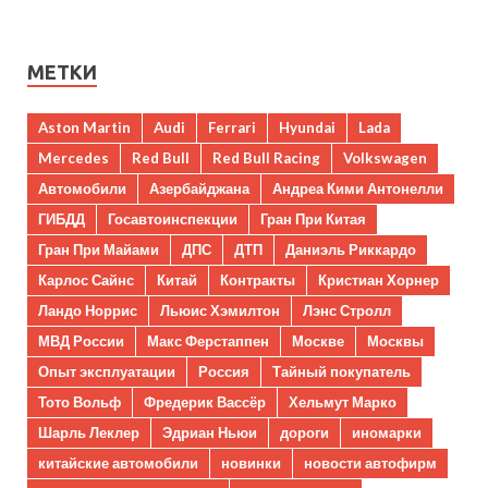
МЕТКИ
Aston Martin
Audi
Ferrari
Hyundai
Lada
Mercedes
Red Bull
Red Bull Racing
Volkswagen
Автомобили
Азербайджана
Андреа Кими Антонелли
ГИБДД
Госавтоинспекции
Гран При Китая
Гран При Майами
ДПС
ДТП
Даниэль Риккардо
Карлос Сайнс
Китай
Контракты
Кристиан Хорнер
Ландо Норрис
Льюис Хэмилтон
Лэнс Стролл
МВД России
Макс Ферстаппен
Москве
Москвы
Опыт эксплуатации
Россия
Тайный покупатель
Тото Вольф
Фредерик Вассёр
Хельмут Марко
Шарль Леклер
Эдриан Ньюи
дороги
иномарки
китайские автомобили
новинки
новости автофирм