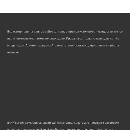
Все материалы на данном сайте взяты из открытых источников и предоставляются
исключительно в ознакомительных целях. Права на материалы принадлежат их
владельцам. Администрация сайта ответственности за содержание материала
не несет.
Если Вы обнаружили на нашем сайте материалы, которые нарушают авторские
права, принадлежащие Вам, Вашей компании или организации, пожалуйста,