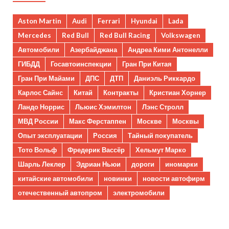
Aston Martin
Audi
Ferrari
Hyundai
Lada
Mercedes
Red Bull
Red Bull Racing
Volkswagen
Автомобили
Азербайджана
Андреа Кими Антонелли
ГИБДД
Госавтоинспекции
Гран При Китая
Гран При Майами
ДПС
ДТП
Даниэль Риккардо
Карлос Сайнс
Китай
Контракты
Кристиан Хорнер
Ландо Норрис
Льюис Хэмилтон
Лэнс Стролл
МВД России
Макс Ферстаппен
Москве
Москвы
Опыт эксплуатации
Россия
Тайный покупатель
Тото Вольф
Фредерик Вассёр
Хельмут Марко
Шарль Леклер
Эдриан Ньюи
дороги
иномарки
китайские автомобили
новинки
новости автофирм
отечественный автопром
электромобили