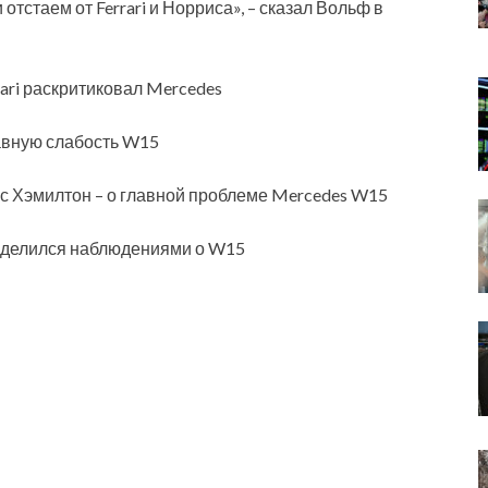
тстаем от Ferrari и Норриса», – сказал Вольф в
ari раскритиковал Mercedes
авную слабость W15
с Хэмилтон – о главной проблеме Mercedes W15
оделился наблюдениями о W15