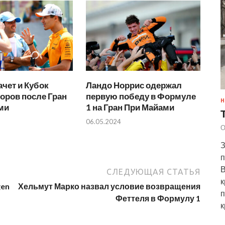
чет и Кубок
Ландо Норрис одержал
оров после Гран
первую победу в Формуле
Н
ми
1 на Гран При Майами
06.05.2024
О
З
п
В
СЛЕДУЮЩАЯ СТАТЬЯ
к
gen
Хельмут Марко назвал условие возвращения
п
Феттеля в Формулу 1
к