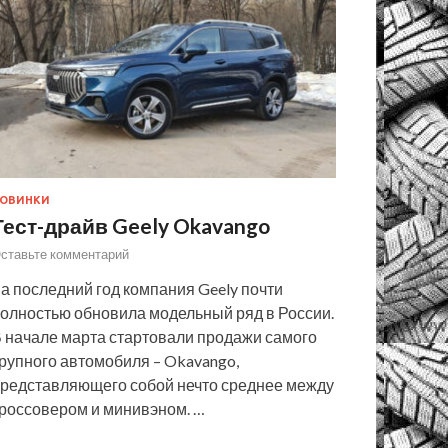
ОВИНКИ
Тест-драйв Geely Okavango
ставьте комментарий
а последний год компания Geely почти
олностью обновила модельный ряд в России.
 начале марта стартовали продажи самого
рупного автомобиля – Okavango,
редставляющего собой нечто среднее между
россовером и минивэном. …