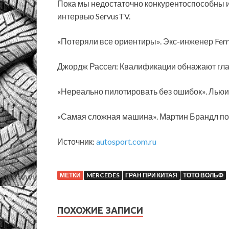
Пока мы недостаточно конкурентоспособны и о
интервью ServusTV.
«Потеряли все ориентиры». Экс-инженер Ferr
Джордж Рассел: Квалификации обнажают гл
«Нереально пилотировать без ошибок». Льюи
«Самая сложная машина». Мартин Брандл п
Источник:
autosport.com.ru
МЕТКИ
MERCEDES
ГРАН ПРИ КИТАЯ
ТОТО ВОЛЬФ
ПОХОЖИЕ ЗАПИСИ