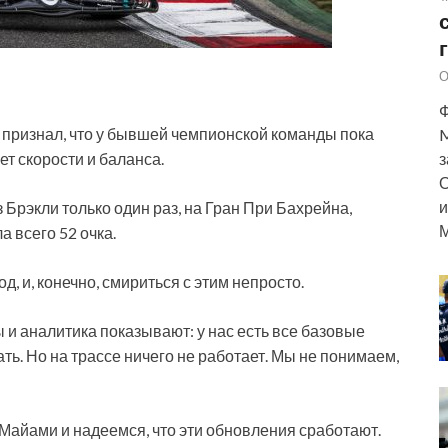
О
Ф
признал, что у бывшей чемпионской команды пока
M
т скорости и баланса.
з
О
и
 Брэкли только один раз, на Гран При Бахрейна,
М
 всего 52 очка.
 и, конечно, смириться с этим непросто.
 и аналитика показывают: у нас есть все базовые
ть. Но на трассе ничего не работает. Мы не понимаем,
Майами и надеемся, что эти обновления сработают.