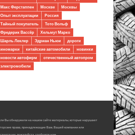
Макс Ферстаппен
Москве
Москвы
Опыт эксплуатации
Россия
Тайный покупатель
Тото Вольф
Фредерик Вассёр
Хельмут Марко
Шарль Леклер
Эдриан Ньюи
дороги
иномарки
китайские автомобили
новинки
новости автофирм
отечественный автопром
электромобили
сли Вы обнаружили на нашем сайте материалы, которые нарушают
вторские права, принадлежащие Вам, Вашей компании или
ганизации, пожалуйста, сообщите нам.