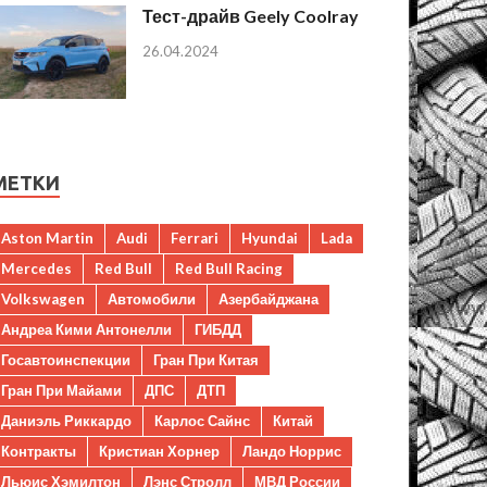
Тест-драйв Geely Coolray
26.04.2024
МЕТКИ
Aston Martin
Audi
Ferrari
Hyundai
Lada
Mercedes
Red Bull
Red Bull Racing
Volkswagen
Автомобили
Азербайджана
Андреа Кими Антонелли
ГИБДД
Госавтоинспекции
Гран При Китая
Гран При Майами
ДПС
ДТП
Даниэль Риккардо
Карлос Сайнс
Китай
Контракты
Кристиан Хорнер
Ландо Норрис
Льюис Хэмилтон
Лэнс Стролл
МВД России