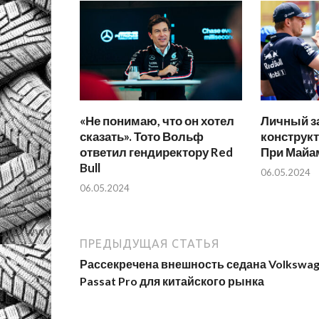
«Не понимаю, что он хотел
Личный за
сказать». Тото Вольф
конструкт
ответил гендиректору Red
При Майа
Bull
06.05.2024
06.05.2024
ПРЕДЫДУЩАЯ СТАТЬЯ
Рассекречена внешность седана Volkswa
Passat Pro для китайского рынка