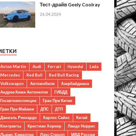
Тест-драйв Geely Coolray
26.04.2024
МЕТКИ
Aston Martin
Audi
Ferrari
Hyundai
Lada
Mercedes
Red Bull
Red Bull Racing
Volkswagen
Автомобили
Азербайджана
Андреа Кими Антонелли
ГИБДД
Госавтоинспекции
Гран При Китая
Гран При Майами
ДПС
ДТП
Даниэль Риккардо
Карлос Сайнс
Китай
Контракты
Кристиан Хорнер
Ландо Норрис
Льюис Хэмилтон
Лэнс Стролл
МВД России