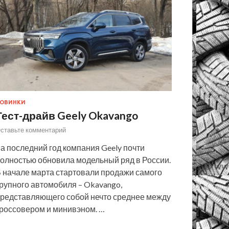
ОВИНКИ
Тест-драйв Geely Okavango
ставьте комментарий
а последний год компания Geely почти
олностью обновила модельный ряд в России.
 начале марта стартовали продажи самого
рупного автомобиля – Okavango,
редставляющего собой нечто среднее между
россовером и минивэном. …