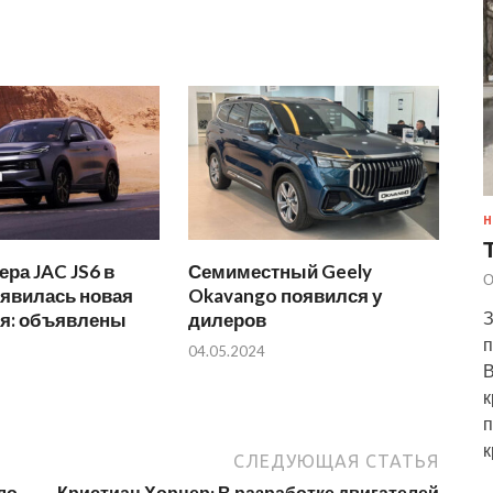
Н
ера JAC JS6 в
Семиместный Geely
О
оявилась новая
Okavango появился у
З
ия: объявлены
дилеров
п
04.05.2024
В
к
п
к
СЛЕДУЮЩАЯ СТАТЬЯ
ло
Кристиан Хорнер: В разработке двигателей