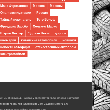
Макс Ферстаппен
Москве
Москвы
Опыт эксплуатации
Россия
Тайный покупатель
Тото Вольф
Фредерик Вассёр
Хельмут Марко
Шарль Леклер
Эдриан Ньюи
дороги
иномарки
китайские автомобили
новинки
новости автофирм
отечественный автопром
электромобили
сли Вы обнаружили на нашем сайте материалы, которые нарушают
вторские права, принадлежащие Вам, Вашей компании или
ганизации, пожалуйста, сообщите нам.