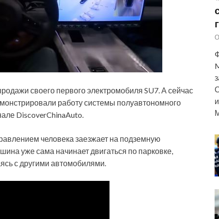
О
Ф
M
з
О
продажи своего первого электромобиля SU7. А сейчас
и
демонстрировали работу системы полуавтономного
М
але DiscoverChinaAuto.
правлением человека заезжает на подземную
ашина уже сама начинает двигаться по парковке,
ясь с другими автомобилями.