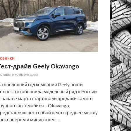
ОВИНКИ
Тест-драйв Geely Okavango
ставьте комментарий
а последний год компания Geely почти
олностью обновила модельный ряд в России.
 начале марта стартовали продажи самого
рупного автомобиля – Okavango,
редставляющего собой нечто среднее между
россовером и минивэном. …