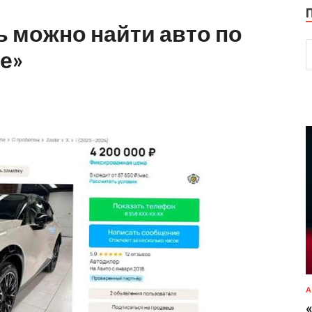
ь можно найти авто по
е»
А