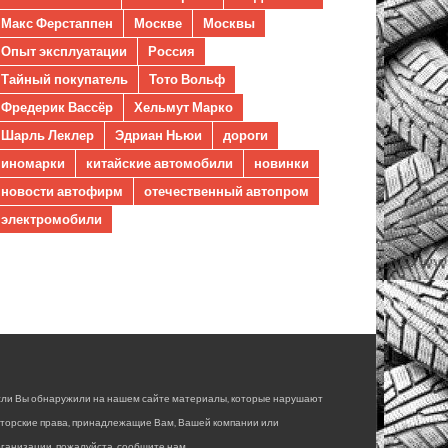
Макс Ферстаппен
Москве
Москвы
Опыт эксплуатации
Россия
Тайный покупатель
Тото Вольф
Фредерик Вассёр
Хельмут Марко
Шарль Леклер
Эдриан Ньюи
дороги
иномарки
китайские автомобили
новинки
новости автофирм
отечественный автопром
электромобили
сли Вы обнаружили на нашем сайте материалы, которые нарушают
вторские права, принадлежащие Вам, Вашей компании или
ганизации, пожалуйста, сообщите нам.