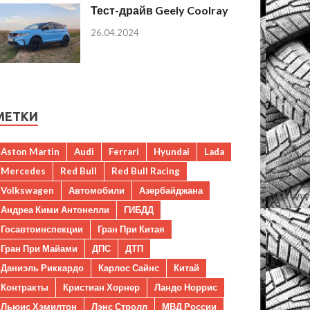
Тест-драйв Geely Coolray
26.04.2024
МЕТКИ
Aston Martin
Audi
Ferrari
Hyundai
Lada
Mercedes
Red Bull
Red Bull Racing
Volkswagen
Автомобили
Азербайджана
Андреа Кими Антонелли
ГИБДД
Госавтоинспекции
Гран При Китая
Гран При Майами
ДПС
ДТП
Даниэль Риккардо
Карлос Сайнс
Китай
Контракты
Кристиан Хорнер
Ландо Норрис
Льюис Хэмилтон
Лэнс Стролл
МВД России