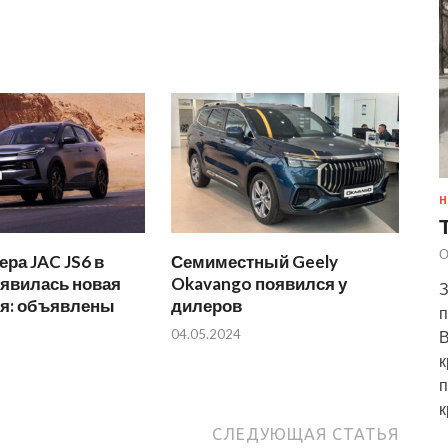
Н
О
ера JAC JS6 в
Семиместный Geely
оявилась новая
Okavango появился у
З
ия: объявлены
дилеров
п
04.05.2024
В
к
п
к
СЛЕДУЮЩАЯ СТАТЬЯ