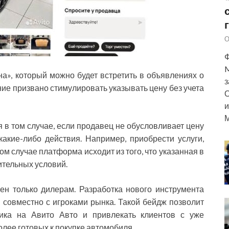
О
Ф
M
а», который можно будет встретить в объявлениях о
з
ие призвано стимулировать указывать цену без учета
О
и
М
в том случае, если продавец не обусловливает цену
акие-либо действия. Например, приобрести услуги,
ком случае платформа исходит из того, что указанная в
ительных условий.
ен только дилерам. Разработка нового инструмента
 совместно с игроками рынка. Такой бейдж позволит
ика на Авито Авто и привлекать клиентов с уже
лее готовых к покупке автомобиля.