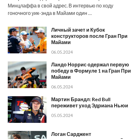
Минцлаффа в свой адрес. В интервью по ходу
гоночного уик-энда в Майами один …
Личный зачет и Кубок
конструкторов после Гран При
Майами
06.05.2024
Ландо Норрис одержал первую
победу в Формуле 1 на Гран При
Майами
06.05.2024
Мартин Брандл: Red Bull
переживет уход Эдриана Ньюи
05.05.2024
Логан Сарджент