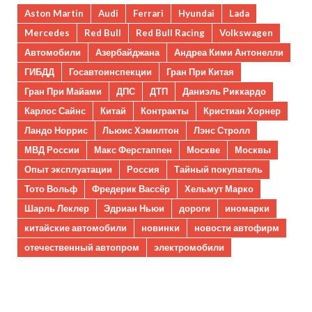
Aston Martin
Audi
Ferrari
Hyundai
Lada
Mercedes
Red Bull
Red Bull Racing
Volkswagen
Автомобили
Азербайджана
Андреа Кими Антонелли
ГИБДД
Госавтоинспекции
Гран При Китая
Гран При Майами
ДПС
ДТП
Даниэль Риккардо
Карлос Сайнс
Китай
Контракты
Кристиан Хорнер
Ландо Норрис
Льюис Хэмилтон
Лэнс Стролл
МВД России
Макс Ферстаппен
Москве
Москвы
Опыт эксплуатации
Россия
Тайный покупатель
Тото Вольф
Фредерик Вассёр
Хельмут Марко
Шарль Леклер
Эдриан Ньюи
дороги
иномарки
китайские автомобили
новинки
новости автофирм
отечественный автопром
электромобили