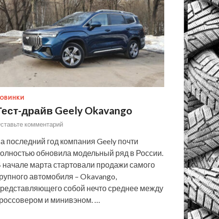
ОВИНКИ
Тест-драйв Geely Okavango
ставьте комментарий
а последний год компания Geely почти
олностью обновила модельный ряд в России.
 начале марта стартовали продажи самого
рупного автомобиля – Okavango,
редставляющего собой нечто среднее между
россовером и минивэном. …