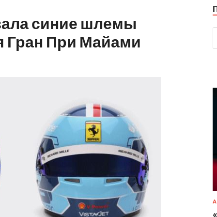
азала синие шлемы
я Гран При Майами
А