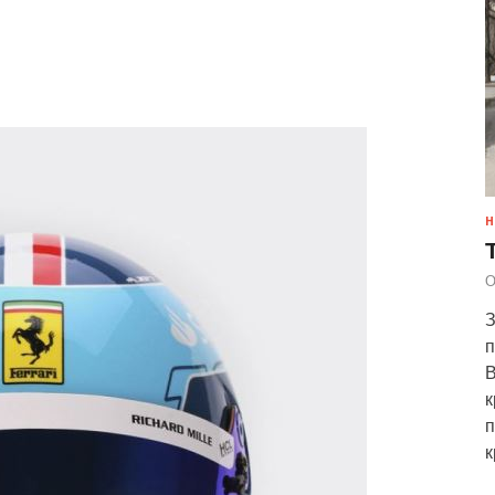
Н
О
З
п
В
к
п
к