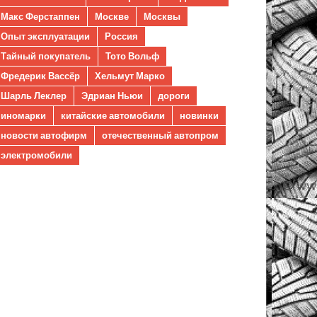
Макс Ферстаппен
Москве
Москвы
Опыт эксплуатации
Россия
Тайный покупатель
Тото Вольф
Фредерик Вассёр
Хельмут Марко
Шарль Леклер
Эдриан Ньюи
дороги
иномарки
китайские автомобили
новинки
новости автофирм
отечественный автопром
электромобили