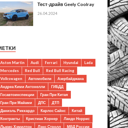
Тест-драйв Geely Coolray
26.04.2024
МЕТКИ
Aston Martin
Audi
Ferrari
Hyundai
Lada
Mercedes
Red Bull
Red Bull Racing
Volkswagen
Автомобили
Азербайджана
Андреа Кими Антонелли
ГИБДД
Госавтоинспекции
Гран При Китая
Гран При Майами
ДПС
ДТП
Даниэль Риккардо
Карлос Сайнс
Китай
Контракты
Кристиан Хорнер
Ландо Норрис
Льюис Хэмилтон
Лэнс Стролл
МВД России