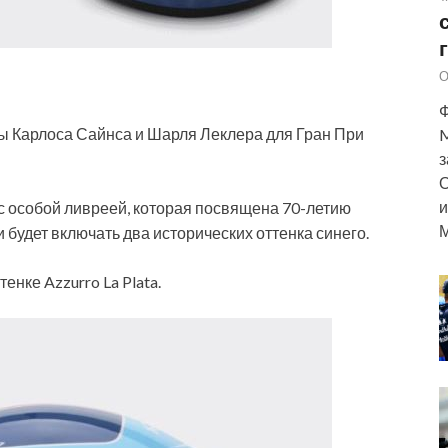
О
Ф
ы Карлоса Сайнса и Шарля Леклера для Гран При
M
з
О
и
с особой ливреей, которая посвящена 70-летию
М
 будет включать два исторических оттенка синего.
нке Azzurro La Plata.