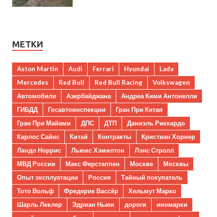
МЕТКИ
Aston Martin
Audi
Ferrari
Hyundai
Lada
Mercedes
Red Bull
Red Bull Racing
Volkswagen
Автомобили
Азербайджана
Андреа Кими Антонелли
ГИБДД
Госавтоинспекции
Гран При Китая
Гран При Майами
ДПС
ДТП
Даниэль Риккардо
Карлос Сайнс
Китай
Контракты
Кристиан Хорнер
Ландо Норрис
Льюис Хэмилтон
Лэнс Стролл
МВД России
Макс Ферстаппен
Москве
Москвы
Опыт эксплуатации
Россия
Тайный покупатель
Тото Вольф
Фредерик Вассёр
Хельмут Марко
Шарль Леклер
Эдриан Ньюи
дороги
иномарки