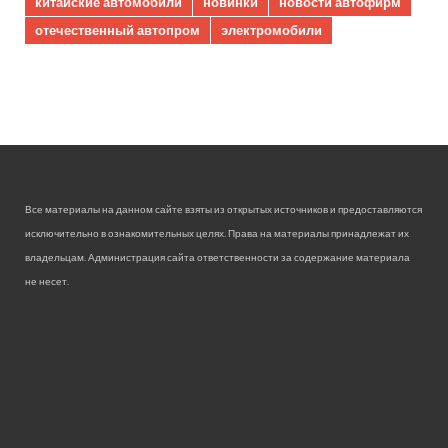
китайские автомобили
новинки
новости автофирм
отечественный автопром
электромобили
Все материалы на данном сайте взяты из открытых источников и предоставляются
исключительно в ознакомительных целях. Права на материалы принадлежат их
владельцам. Администрация сайта ответственности за содержание материала
не несет.