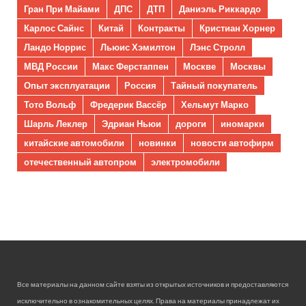
Гран При Майами
ДПС
ДТП
Даниэль Риккардо
Карлос Сайнс
Китай
Контракты
Кристиан Хорнер
Ландо Норрис
Льюис Хэмилтон
Лэнс Стролл
МВД России
Макс Ферстаппен
Москве
Москвы
Опыт эксплуатации
Россия
Тайный покупатель
Тото Вольф
Фредерик Вассёр
Хельмут Марко
Шарль Леклер
Эдриан Ньюи
дороги
иномарки
китайские автомобили
новинки
новости автофирм
отечественный автопром
электромобили
Все материалы на данном сайте взяты из открытых источников и предоставляются
исключительно в ознакомительных целях. Права на материалы принадлежат их