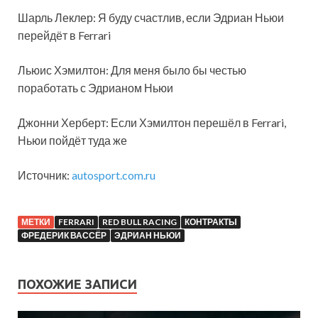
Шарль Леклер: Я буду счастлив, если Эдриан Ньюи
перейдёт в Ferrari
Льюис Хэмилтон: Для меня было бы честью
поработать с Эдрианом Ньюи
Джонни Херберт: Если Хэмилтон перешёл в Ferrari,
Ньюи пойдёт туда же
Источник:
autosport.com.ru
МЕТКИ
FERRARI
RED BULL RACING
КОНТРАКТЫ
ФРЕДЕРИК ВАССЁР
ЭДРИАН НЬЮИ
ПОХОЖИЕ ЗАПИСИ