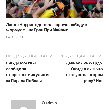
Ландо Норрис одержал первую победу в
Формуле 1 на Гран При Майами
06.05.2024
ПРЕДЫДУЩАЯ СТАТЬЯ
СЛЕДУЮЩАЯ СТАТЬЯ
ГИБДД Москвы
Даниэль Риккардо:
сообщила
Ожидал ли я, что
о перекрытиях улиц из-
окажусь на втором
за Парада Победы
ряду? Нет
О admin