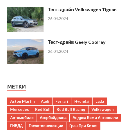
Тест-драйв Volkswagen Tiguan
26.04.2024
Тест-драйв Geely Coolray
26.04.2024
МЕТКИ
Aston Martin
Audi
Ferrari
Hyundai
Lada
Mercedes
Red Bull
Red Bull Racing
Volkswagen
Автомобили
Азербайджана
Андреа Кими Антонелли
ГИБДД
Госавтоинспекции
Гран При Китая