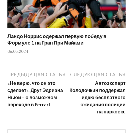
Ландо Норрис одержал первую победу в
Формуле 1 на Гран При Майами
06.05.2024
ПРЕДЫДУЩАЯ СТАТЬЯ
СЛЕДУЮЩАЯ СТАТЬЯ
«Не верю, что он это
Автоэксперт
сделает». Друг Эдриана
Колодочкин поддержал
Ньюи – о возможном
идею бесплатного
переходе в Ferrari
ожидания полиции
на парковке