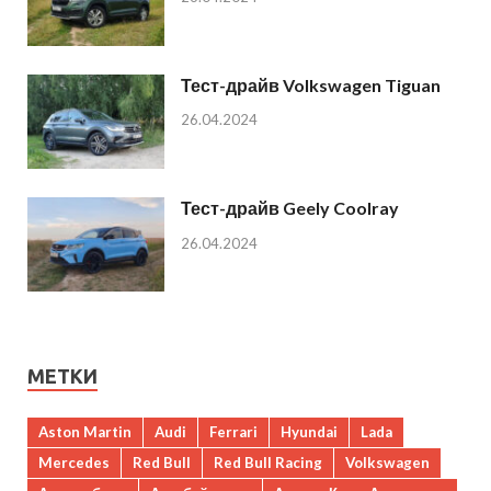
Тест-драйв Volkswagen Tiguan
26.04.2024
Тест-драйв Geely Coolray
26.04.2024
МЕТКИ
Aston Martin
Audi
Ferrari
Hyundai
Lada
Mercedes
Red Bull
Red Bull Racing
Volkswagen