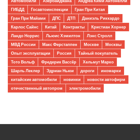
Автомобили
Азербайджана
Андреа Кими Антонелли
ГИБДД
Госавтоинспекции
Гран При Китая
Гран При Майами
ДПС
ДТП
Даниэль Риккардо
Карлос Сайнс
Китай
Контракты
Кристиан Хорнер
Ландо Норрис
Льюис Хэмилтон
Лэнс Стролл
МВД России
Макс Ферстаппен
Москве
Москвы
Опыт эксплуатации
Россия
Тайный покупатель
Тото Вольф
Фредерик Вассёр
Хельмут Марко
Шарль Леклер
Эдриан Ньюи
дороги
иномарки
китайские автомобили
новинки
новости автофирм
отечественный автопром
электромобили