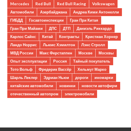
Mercedes
Red Bull
Red Bull Racing
Volkswagen
Автомобили
Азербайджана
Андреа Кими Антонелли
ГИБДД
Госавтоинспекции
Гран При Китая
Гран При Майами
ДПС
ДТП
Даниэль Риккардо
Карлос Сайнс
Китай
Контракты
Кристиан Хорнер
Ландо Норрис
Льюис Хэмилтон
Лэнс Стролл
МВД России
Макс Ферстаппен
Москве
Москвы
Опыт эксплуатации
Россия
Тайный покупатель
Тото Вольф
Фредерик Вассёр
Хельмут Марко
Шарль Леклер
Эдриан Ньюи
дороги
иномарки
китайские автомобили
новинки
новости автофирм
отечественный автопром
электромобили