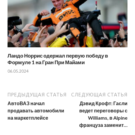
Ландо Норрис одержал первую победу в
Формуле 1 на Гран При Майами
06.05.2024
ПРЕДЫДУЩАЯ СТАТЬЯ
СЛЕДУЮЩАЯ СТАТЬЯ
АвтоВАЗ начал
Дэвид Крофт: Гасли
продавать автомобили
ведет переговоры с
на маркетплейсе
Williams, в Alpine
француза заменит…