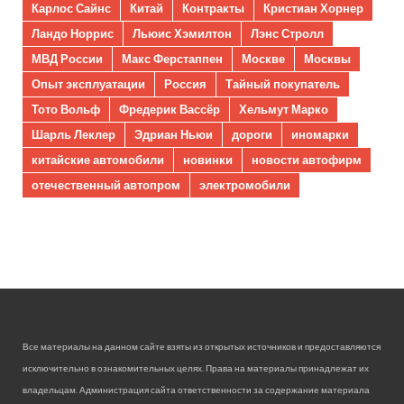
Карлос Сайнс
Китай
Контракты
Кристиан Хорнер
Ландо Норрис
Льюис Хэмилтон
Лэнс Стролл
МВД России
Макс Ферстаппен
Москве
Москвы
Опыт эксплуатации
Россия
Тайный покупатель
Тото Вольф
Фредерик Вассёр
Хельмут Марко
Шарль Леклер
Эдриан Ньюи
дороги
иномарки
китайские автомобили
новинки
новости автофирм
отечественный автопром
электромобили
Все материалы на данном сайте взяты из открытых источников и предоставляются
исключительно в ознакомительных целях. Права на материалы принадлежат их
владельцам. Администрация сайта ответственности за содержание материала