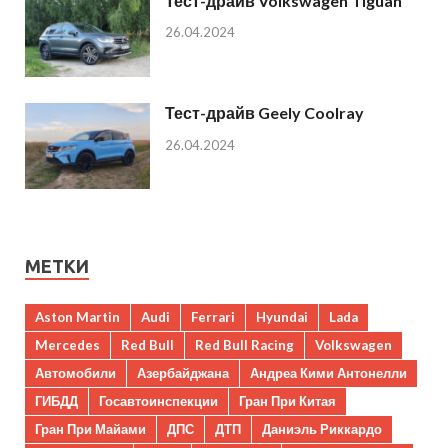
Тест-драйв Volkswagen Tiguan
26.04.2024
Тест-драйв Geely Coolray
26.04.2024
МЕТКИ
Aston Martin
Audi
Ferrari
Hyundai
Lada
Mercedes
Red Bull
Red Bull Racing
Volkswagen
Автомобили
Азербайджана
Андреа Кими Антонелли
ГИБДД
Госавтоинспекции
Гран При Китая
Гран При Майами
ДПС
ДТП
Даниэль Риккардо