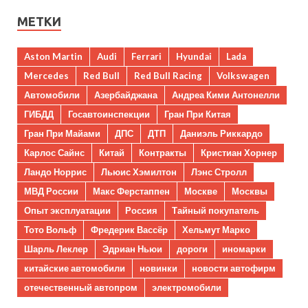
МЕТКИ
Aston Martin
Audi
Ferrari
Hyundai
Lada
Mercedes
Red Bull
Red Bull Racing
Volkswagen
Автомобили
Азербайджана
Андреа Кими Антонелли
ГИБДД
Госавтоинспекции
Гран При Китая
Гран При Майами
ДПС
ДТП
Даниэль Риккардо
Карлос Сайнс
Китай
Контракты
Кристиан Хорнер
Ландо Норрис
Льюис Хэмилтон
Лэнс Стролл
МВД России
Макс Ферстаппен
Москве
Москвы
Опыт эксплуатации
Россия
Тайный покупатель
Тото Вольф
Фредерик Вассёр
Хельмут Марко
Шарль Леклер
Эдриан Ньюи
дороги
иномарки
китайские автомобили
новинки
новости автофирм
отечественный автопром
электромобили