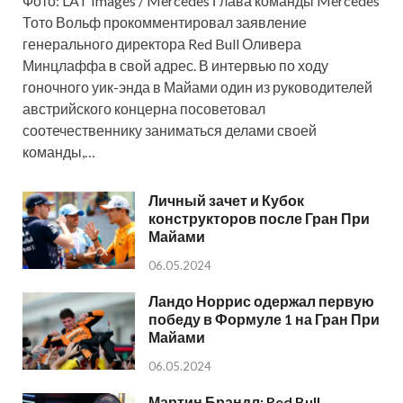
Фото: LAT Images / Mercedes Глава команды Mercedes
Тото Вольф прокомментировал заявление
генерального директора Red Bull Оливера
Минцлаффа в свой адрес. В интервью по ходу
гоночного уик-энда в Майами один из руководителей
австрийского концерна посоветовал
соотечественнику заниматься делами своей
команды,…
Личный зачет и Кубок
конструкторов после Гран При
Майами
06.05.2024
Ландо Норрис одержал первую
победу в Формуле 1 на Гран При
Майами
06.05.2024
Мартин Брандл: Red Bull