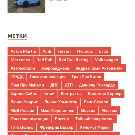
МЕТКИ
Aston Martin
Audi
Ferrari
Hyundai
Lada
Mercedes
Red Bull
Red Bull Racing
Volkswagen
Автомобили
Азербайджана
Андреа Кими Антонелли
ГИБДД
Госавтоинспекции
Гран При Китая
Гран При Майами
ДПС
ДТП
Даниэль Риккардо
Карлос Сайнс
Китай
Контракты
Кристиан Хорнер
Ландо Норрис
Льюис Хэмилтон
Лэнс Стролл
МВД России
Макс Ферстаппен
Москве
Москвы
Опыт эксплуатации
Россия
Тайный покупатель
Тото Вольф
Фредерик Вассёр
Хельмут Марко