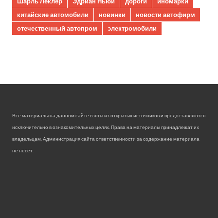
Шарль Леклер
Эдриан Ньюи
дороги
иномарки
китайские автомобили
новинки
новости автофирм
отечественный автопром
электромобили
Все материалы на данном сайте взяты из открытых источников и предоставляются
исключительно в ознакомительных целях. Права на материалы принадлежат их
владельцам. Администрация сайта ответственности за содержание материала
не несет.