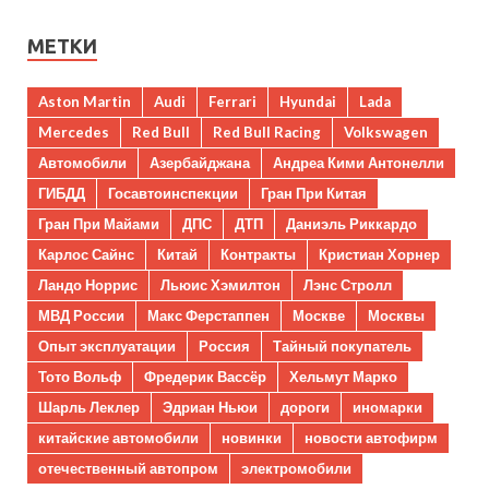
МЕТКИ
Aston Martin
Audi
Ferrari
Hyundai
Lada
Mercedes
Red Bull
Red Bull Racing
Volkswagen
Автомобили
Азербайджана
Андреа Кими Антонелли
ГИБДД
Госавтоинспекции
Гран При Китая
Гран При Майами
ДПС
ДТП
Даниэль Риккардо
Карлос Сайнс
Китай
Контракты
Кристиан Хорнер
Ландо Норрис
Льюис Хэмилтон
Лэнс Стролл
МВД России
Макс Ферстаппен
Москве
Москвы
Опыт эксплуатации
Россия
Тайный покупатель
Тото Вольф
Фредерик Вассёр
Хельмут Марко
Шарль Леклер
Эдриан Ньюи
дороги
иномарки
китайские автомобили
новинки
новости автофирм
отечественный автопром
электромобили