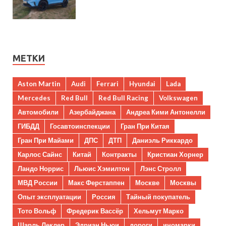
МЕТКИ
Aston Martin
Audi
Ferrari
Hyundai
Lada
Mercedes
Red Bull
Red Bull Racing
Volkswagen
Автомобили
Азербайджана
Андреа Кими Антонелли
ГИБДД
Госавтоинспекции
Гран При Китая
Гран При Майами
ДПС
ДТП
Даниэль Риккардо
Карлос Сайнс
Китай
Контракты
Кристиан Хорнер
Ландо Норрис
Льюис Хэмилтон
Лэнс Стролл
МВД России
Макс Ферстаппен
Москве
Москвы
Опыт эксплуатации
Россия
Тайный покупатель
Тото Вольф
Фредерик Вассёр
Хельмут Марко
Шарль Леклер
Эдриан Ньюи
дороги
иномарки