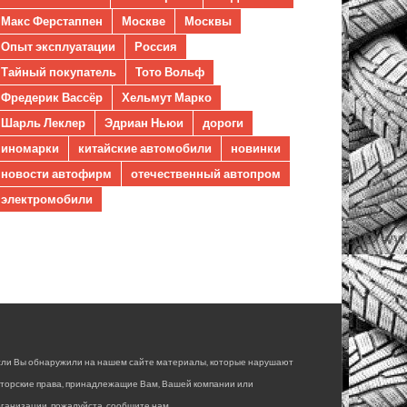
Макс Ферстаппен
Москве
Москвы
Опыт эксплуатации
Россия
Тайный покупатель
Тото Вольф
Фредерик Вассёр
Хельмут Марко
Шарль Леклер
Эдриан Ньюи
дороги
иномарки
китайские автомобили
новинки
новости автофирм
отечественный автопром
электромобили
сли Вы обнаружили на нашем сайте материалы, которые нарушают
вторские права, принадлежащие Вам, Вашей компании или
ганизации, пожалуйста, сообщите нам.