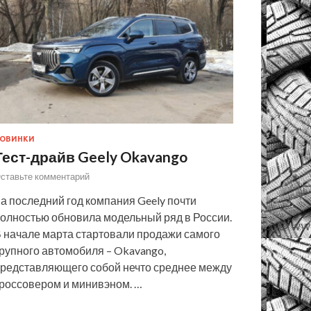
ОВИНКИ
Тест-драйв Geely Okavango
ставьте комментарий
а последний год компания Geely почти
олностью обновила модельный ряд в России.
 начале марта стартовали продажи самого
рупного автомобиля – Okavango,
редставляющего собой нечто среднее между
россовером и минивэном. …