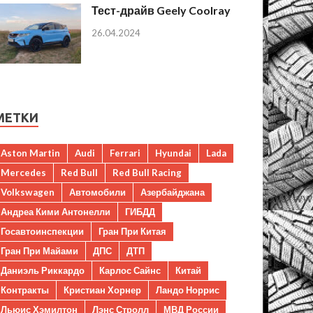
Тест-драйв Geely Coolray
26.04.2024
МЕТКИ
Aston Martin
Audi
Ferrari
Hyundai
Lada
Mercedes
Red Bull
Red Bull Racing
Volkswagen
Автомобили
Азербайджана
Андреа Кими Антонелли
ГИБДД
Госавтоинспекции
Гран При Китая
Гран При Майами
ДПС
ДТП
Даниэль Риккардо
Карлос Сайнс
Китай
Контракты
Кристиан Хорнер
Ландо Норрис
Льюис Хэмилтон
Лэнс Стролл
МВД России