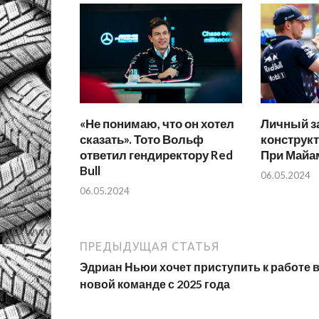
«Не понимаю, что он хотел
Личный за
сказать». Тото Вольф
конструкт
ответил гендиректору Red
При Майа
Bull
06.05.2024
06.05.2024
ПРЕДЫДУЩАЯ СТАТЬЯ
Эдриан Ньюи хочет приступить к работе 
новой команде с 2025 года