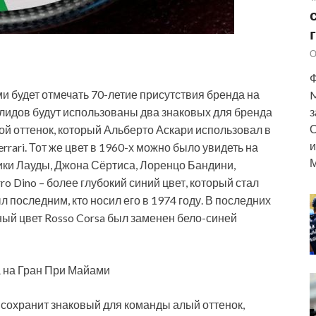
О
Ф
ми будет отмечать 70-летие присутствия бренда на
M
олидов будут использованы два знаковых для бренда
з
О
убой оттенок, который Альберто Аскари использовал в
и
rrari. Тот же цвет в 1960-х можно было увидеть на
М
ки Лауды, Джона Сёртиса, Лоренцо Бандини,
 Dino – более глубокий синий цвет, который стал
 последним, кто носил его в 1974 году. В последних
ный цвет Rosso Corsa был заменен бело-синей
а на Гран При Майами
 сохранит знаковый для команды алый оттенок,