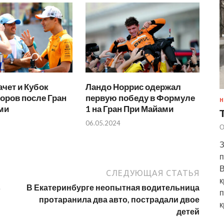
чет и Кубок
Ландо Норрис одержал
оров после Гран
первую победу в Формуле
Н
ми
1 на Гран При Майами
06.05.2024
О
З
п
В
СЛЕДУЮЩАЯ СТАТЬЯ
к
в
В Екатеринбурге неопытная водительница
п
протаранила два авто, пострадали двое
к
детей