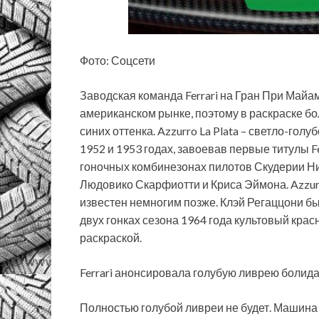
Фото: Соцсети
Заводская команда Ferrari на Гран При Майа
американском рынке, поэтому в раскраске б
синих оттенка. Azzurro La Plata – светло-гол
1952 и 1953 годах, завоевав первые титулы Fe
гоночных комбинезонах пилотов Скудерии Ни
Людовико Скарфиотти и Криса Эймона. Azzurro
известен немногим позже. Клэй Регаццони был
двух гонках сезона 1964 года культовый крас
раскраской.
Ferrari анонсировала голубую ливрею болид
Полностью голубой ливреи не будет. Машина