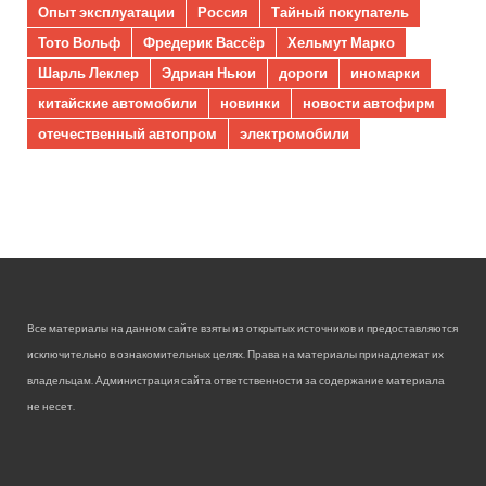
Опыт эксплуатации
Россия
Тайный покупатель
Тото Вольф
Фредерик Вассёр
Хельмут Марко
Шарль Леклер
Эдриан Ньюи
дороги
иномарки
китайские автомобили
новинки
новости автофирм
отечественный автопром
электромобили
Все материалы на данном сайте взяты из открытых источников и предоставляются
исключительно в ознакомительных целях. Права на материалы принадлежат их
владельцам. Администрация сайта ответственности за содержание материала
не несет.