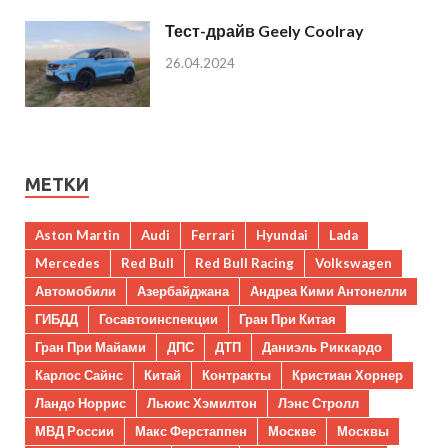
Тест-драйв Geely Coolray
26.04.2024
МЕТКИ
Aston Martin
Audi
Ferrari
Hyundai
Lada
Mercedes
Red Bull
Red Bull Racing
Volkswagen
Автомобили
Азербайджана
Андреа Кими Антонелли
ГИБДД
Госавтоинспекции
Гран При Китая
Гран При Майами
ДПС
ДТП
Даниэль Риккардо
Карлос Сайнс
Китай
Контракты
Кристиан Хорнер
Ландо Норрис
Льюис Хэмилтон
Лэнс Стролл
МВД России
Макс Ферстаппен
Москве
Москвы