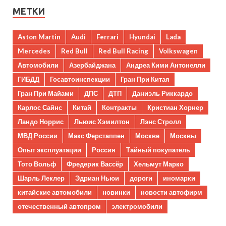
МЕТКИ
Aston Martin
Audi
Ferrari
Hyundai
Lada
Mercedes
Red Bull
Red Bull Racing
Volkswagen
Автомобили
Азербайджана
Андреа Кими Антонелли
ГИБДД
Госавтоинспекции
Гран При Китая
Гран При Майами
ДПС
ДТП
Даниэль Риккардо
Карлос Сайнс
Китай
Контракты
Кристиан Хорнер
Ландо Норрис
Льюис Хэмилтон
Лэнс Стролл
МВД России
Макс Ферстаппен
Москве
Москвы
Опыт эксплуатации
Россия
Тайный покупатель
Тото Вольф
Фредерик Вассёр
Хельмут Марко
Шарль Леклер
Эдриан Ньюи
дороги
иномарки
китайские автомобили
новинки
новости автофирм
отечественный автопром
электромобили