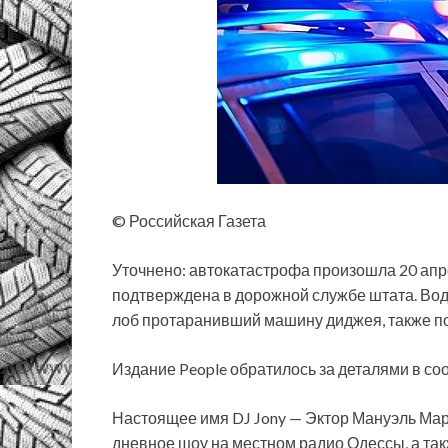
© Российская Газета
Уточнено: автокатастрофа произошла 20 ап
подтверждена в дорожной службе штата. Вод
лоб протаранивший машину диджея, также по
Издание People обратилось за деталями в со
Настоящее имя DJ Jony — Эктор Мануэль Ма
дневное шоу на местном радио Одессы, а так