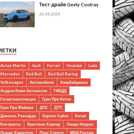
Тест-драйв Geely Coolray
26.04.2024
МЕТКИ
Aston Martin
Audi
Ferrari
Hyundai
Lada
Mercedes
Red Bull
Red Bull Racing
Volkswagen
Автомобили
Азербайджана
Андреа Кими Антонелли
ГИБДД
Госавтоинспекции
Гран При Китая
Гран При Майами
ДПС
ДТП
Даниэль Риккардо
Карлос Сайнс
Китай
Контракты
Кристиан Хорнер
Ландо Норрис
Льюис Хэмилтон
Лэнс Стролл
МВД России