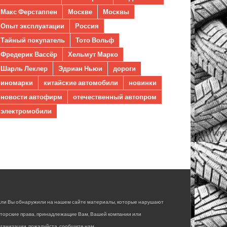
Макс Ферстаппен
Москве
Москвы
Опыт эксплуатации
Россия
Тайный покупатель
Тото Вольф
Фредерик Вассёр
Хельмут Марко
Шарль Леклер
Эдриан Ньюи
дороги
иномарки
китайские автомобили
новинки
новости автофирм
отечественный автопром
электромобили
сли Вы обнаружили на нашем сайте материалы, которые нарушают
вторские права, принадлежащие Вам, Вашей компании или
ганизации, пожалуйста, сообщите нам.