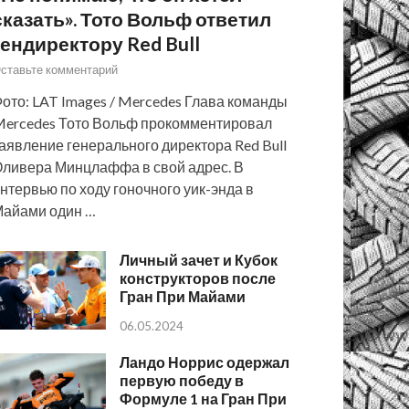
сказать». Тото Вольф ответил
гендиректору Red Bull
ставьте комментарий
ото: LAT Images / Mercedes Глава команды
ercedes Тото Вольф прокомментировал
аявление генерального директора Red Bull
ливера Минцлаффа в свой адрес. В
нтервью по ходу гоночного уик-энда в
айами один …
Личный зачет и Кубок
конструкторов после
Гран При Майами
06.05.2024
Ландо Норрис одержал
первую победу в
Формуле 1 на Гран При