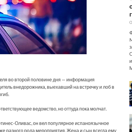
О
Ф
M
з
О
и
М
реля во второй половине дня — информация
итель внедорожника, выехавший на встречку и лоб в
гиб.
ответствующее ведомство, но оттуда пока молчат.
ртинес-Оливас, он вел популярное испаноязычное
же разного рода мероприятия. Жена и сын всегда ему