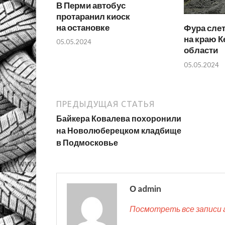
В Перми автобус
протаранил киоск
на остановке
Фура слет
на краю 
05.05.2024
области
05.05.2024
ПРЕДЫДУЩАЯ СТАТЬЯ
Байкера Ковалева похоронили
на Новолюберецком кладбище
в Подмосковье
О admin
Посмотреть все записи 