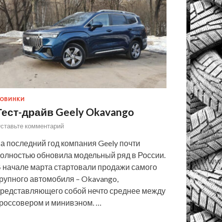
ОВИНКИ
Тест-драйв Geely Okavango
ставьте комментарий
а последний год компания Geely почти
олностью обновила модельный ряд в России.
 начале марта стартовали продажи самого
рупного автомобиля – Okavango,
редставляющего собой нечто среднее между
россовером и минивэном. …