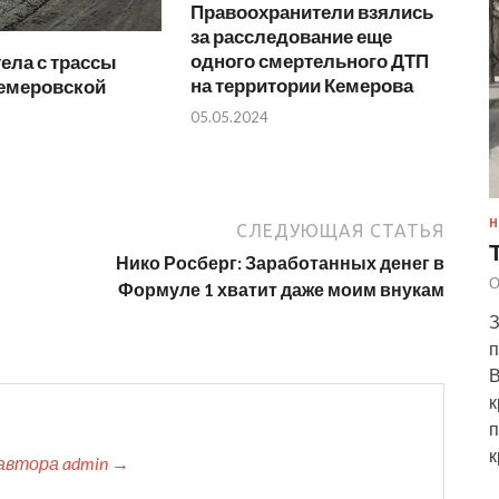
Правоохранители взялись
за расследование еще
одного смертельного ДТП
ела с трассы
на территории Кемерова
Кемеровской
05.05.2024
Н
СЛЕДУЮЩАЯ СТАТЬЯ
Нико Росберг: Заработанных денег в
О
Формуле 1 хватит даже моим внукам
З
п
В
к
п
к
автора admin →