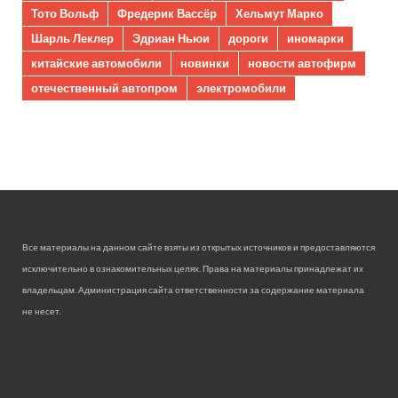
Тото Вольф
Фредерик Вассёр
Хельмут Марко
Шарль Леклер
Эдриан Ньюи
дороги
иномарки
китайские автомобили
новинки
новости автофирм
отечественный автопром
электромобили
Все материалы на данном сайте взяты из открытых источников и предоставляются
исключительно в ознакомительных целях. Права на материалы принадлежат их
владельцам. Администрация сайта ответственности за содержание материала
не несет.