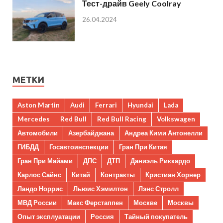
Тест-драйв Geely Coolray
26.04.2024
МЕТКИ
Aston Martin
Audi
Ferrari
Hyundai
Lada
Mercedes
Red Bull
Red Bull Racing
Volkswagen
Автомобили
Азербайджана
Андреа Кими Антонелли
ГИБДД
Госавтоинспекции
Гран При Китая
Гран При Майами
ДПС
ДТП
Даниэль Риккардо
Карлос Сайнс
Китай
Контракты
Кристиан Хорнер
Ландо Норрис
Льюис Хэмилтон
Лэнс Стролл
МВД России
Макс Ферстаппен
Москве
Москвы
Опыт эксплуатации
Россия
Тайный покупатель