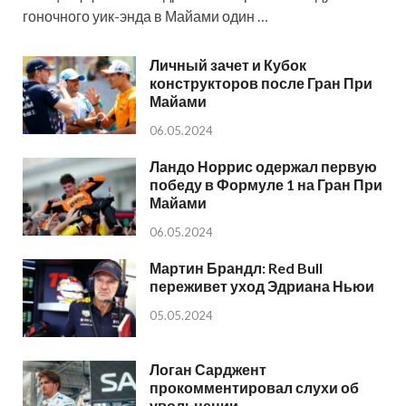
гоночного уик-энда в Майами один …
Личный зачет и Кубок
конструкторов после Гран При
Майами
06.05.2024
Ландо Норрис одержал первую
победу в Формуле 1 на Гран При
Майами
06.05.2024
Мартин Брандл: Red Bull
переживет уход Эдриана Ньюи
05.05.2024
Логан Сарджент
прокомментировал слухи об
увольнении