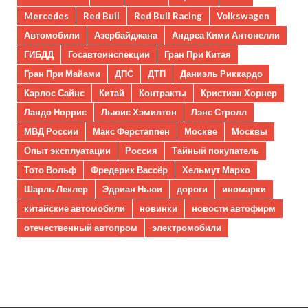
Mercedes
Red Bull
Red Bull Racing
Volkswagen
Автомобили
Азербайджана
Андреа Кими Антонелли
ГИБДД
Госавтоинспекции
Гран При Китая
Гран При Майами
ДПС
ДТП
Даниэль Риккардо
Карлос Сайнс
Китай
Контракты
Кристиан Хорнер
Ландо Норрис
Льюис Хэмилтон
Лэнс Стролл
МВД России
Макс Ферстаппен
Москве
Москвы
Опыт эксплуатации
Россия
Тайный покупатель
Тото Вольф
Фредерик Вассёр
Хельмут Марко
Шарль Леклер
Эдриан Ньюи
дороги
иномарки
китайские автомобили
новинки
новости автофирм
отечественный автопром
электромобили