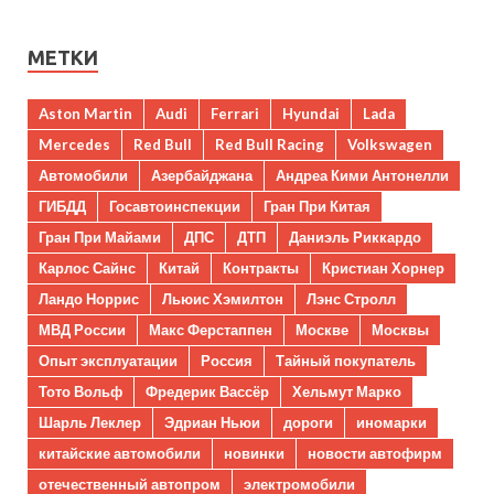
МЕТКИ
Aston Martin
Audi
Ferrari
Hyundai
Lada
Mercedes
Red Bull
Red Bull Racing
Volkswagen
Автомобили
Азербайджана
Андреа Кими Антонелли
ГИБДД
Госавтоинспекции
Гран При Китая
Гран При Майами
ДПС
ДТП
Даниэль Риккардо
Карлос Сайнс
Китай
Контракты
Кристиан Хорнер
Ландо Норрис
Льюис Хэмилтон
Лэнс Стролл
МВД России
Макс Ферстаппен
Москве
Москвы
Опыт эксплуатации
Россия
Тайный покупатель
Тото Вольф
Фредерик Вассёр
Хельмут Марко
Шарль Леклер
Эдриан Ньюи
дороги
иномарки
китайские автомобили
новинки
новости автофирм
отечественный автопром
электромобили