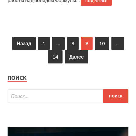
работы над болидом Формулы…
ПОДРОБНЕЕ
Назад
1
…
8
9
10
…
14
Далее
ПОИСК