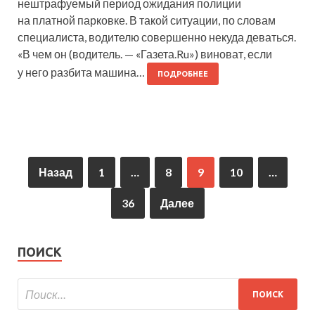
нештрафуемый период ожидания полиции
на платной парковке. В такой ситуации, по словам
специалиста, водителю совершенно некуда деваться.
«В чем он (водитель. — «Газета.Ru») виноват, если
у него разбита машина…
ПОДРОБНЕЕ
Назад
1
…
8
9
10
…
36
Далее
ПОИСК