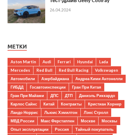
Тест-драйв Geely Coolray
26.04.2024
МЕТКИ
Aston Martin
Audi
Ferrari
Hyundai
Lada
Mercedes
Red Bull
Red Bull Racing
Volkswagen
Автомобили
Азербайджана
Андреа Кими Антонелли
ГИБДД
Госавтоинспекции
Гран При Китая
Гран При Майами
ДПС
ДТП
Даниэль Риккардо
Карлос Сайнс
Китай
Контракты
Кристиан Хорнер
Ландо Норрис
Льюис Хэмилтон
Лэнс Стролл
МВД России
Макс Ферстаппен
Москве
Москвы
Опыт эксплуатации
Россия
Тайный покупатель