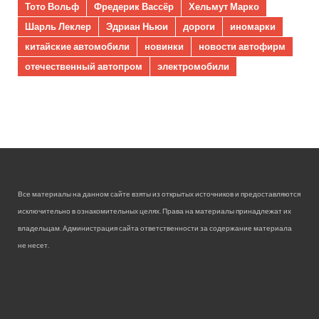
Тото Вольф
Фредерик Вассёр
Хельмут Марко
Шарль Леклер
Эдриан Ньюи
дороги
иномарки
китайские автомобили
новинки
новости автофирм
отечественный автопром
электромобили
Все материалы на данном сайте взяты из открытых источников и предоставляются
исключительно в ознакомительных целях. Права на материалы принадлежат их
владельцам. Администрация сайта ответственности за содержание материала
не несет.