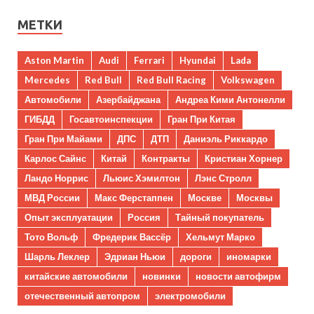
МЕТКИ
Aston Martin
Audi
Ferrari
Hyundai
Lada
Mercedes
Red Bull
Red Bull Racing
Volkswagen
Автомобили
Азербайджана
Андреа Кими Антонелли
ГИБДД
Госавтоинспекции
Гран При Китая
Гран При Майами
ДПС
ДТП
Даниэль Риккардо
Карлос Сайнс
Китай
Контракты
Кристиан Хорнер
Ландо Норрис
Льюис Хэмилтон
Лэнс Стролл
МВД России
Макс Ферстаппен
Москве
Москвы
Опыт эксплуатации
Россия
Тайный покупатель
Тото Вольф
Фредерик Вассёр
Хельмут Марко
Шарль Леклер
Эдриан Ньюи
дороги
иномарки
китайские автомобили
новинки
новости автофирм
отечественный автопром
электромобили