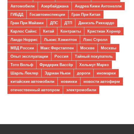
Автомобили
Азербайджана
Андреа Кими Антонелли
ГИБДД
Госавтоинспекции
Гран При Китая
Гран При Майами
ДПС
ДТП
Даниэль Риккардо
Карлос Сайнс
Китай
Контракты
Кристиан Хорнер
Ландо Норрис
Льюис Хэмилтон
Лэнс Стролл
МВД России
Макс Ферстаппен
Москве
Москвы
Опыт эксплуатации
Россия
Тайный покупатель
Тото Вольф
Фредерик Вассёр
Хельмут Марко
Шарль Леклер
Эдриан Ньюи
дороги
иномарки
китайские автомобили
новинки
новости автофирм
отечественный автопром
электромобили