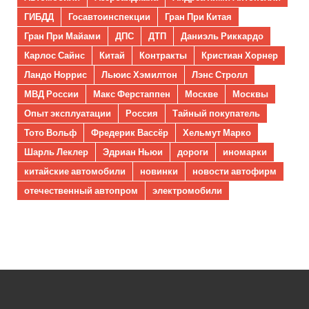
ГИБДД
Госавтоинспекции
Гран При Китая
Гран При Майами
ДПС
ДТП
Даниэль Риккардо
Карлос Сайнс
Китай
Контракты
Кристиан Хорнер
Ландо Норрис
Льюис Хэмилтон
Лэнс Стролл
МВД России
Макс Ферстаппен
Москве
Москвы
Опыт эксплуатации
Россия
Тайный покупатель
Тото Вольф
Фредерик Вассёр
Хельмут Марко
Шарль Леклер
Эдриан Ньюи
дороги
иномарки
китайские автомобили
новинки
новости автофирм
отечественный автопром
электромобили