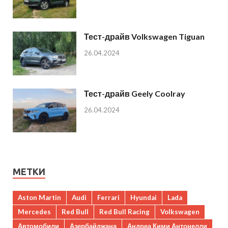
Тест-драйв Volkswagen Tiguan
26.04.2024
Тест-драйв Geely Coolray
26.04.2024
МЕТКИ
Aston Martin
Audi
Ferrari
Hyundai
Lada
Mercedes
Red Bull
Red Bull Racing
Volkswagen
Автомобили
Азербайджана
Андреа Кими Антонелли