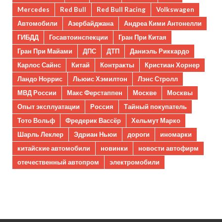
Mercedes
Red Bull
Red Bull Racing
Volkswagen
Автомобили
Азербайджана
Андреа Кими Антонелли
ГИБДД
Госавтоинспекции
Гран При Китая
Гран При Майами
ДПС
ДТП
Даниэль Риккардо
Карлос Сайнс
Китай
Контракты
Кристиан Хорнер
Ландо Норрис
Льюис Хэмилтон
Лэнс Стролл
МВД России
Макс Ферстаппен
Москве
Москвы
Опыт эксплуатации
Россия
Тайный покупатель
Тото Вольф
Фредерик Вассёр
Хельмут Марко
Шарль Леклер
Эдриан Ньюи
дороги
иномарки
китайские автомобили
новинки
новости автофирм
отечественный автопром
электромобили