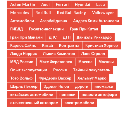
Aston Martin
Audi
Ferrari
Hyundai
Lada
Mercedes
Red Bull
Red Bull Racing
Volkswagen
Автомобили
Азербайджана
Андреа Кими Антонелли
ГИБДД
Госавтоинспекции
Гран При Китая
Гран При Майами
ДПС
ДТП
Даниэль Риккардо
Карлос Сайнс
Китай
Контракты
Кристиан Хорнер
Ландо Норрис
Льюис Хэмилтон
Лэнс Стролл
МВД России
Макс Ферстаппен
Москве
Москвы
Опыт эксплуатации
Россия
Тайный покупатель
Тото Вольф
Фредерик Вассёр
Хельмут Марко
Шарль Леклер
Эдриан Ньюи
дороги
иномарки
китайские автомобили
новинки
новости автофирм
отечественный автопром
электромобили