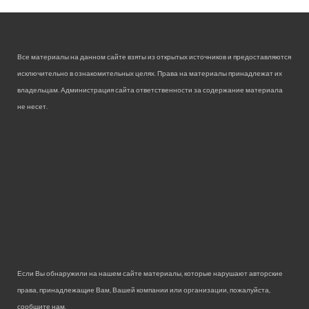
Все материалы на данном сайте взяты из открытых источников и предоставляются
исключительно в ознакомительных целях. Права на материалы принадлежат их
владельцам. Администрация сайта ответственности за содержание материала
не несет.
Если Вы обнаружили на нашем сайте материалы, которые нарушают авторские
права, принадлежащие Вам, Вашей компании или организации, пожалуйста,
сообщите нам.