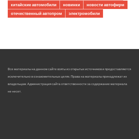
китайские автомобили
новинки
новости автофирм
отечественный автопром
электромобили
Все материалы на данном сайте взяты из открытых источников и предоставляются
исключительно в ознакомительных целях. Права на материалы принадлежат их
владельцам. Администрация сайта ответственности за содержание материала
не несет.