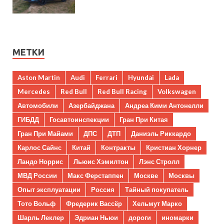
МЕТКИ
Aston Martin
Audi
Ferrari
Hyundai
Lada
Mercedes
Red Bull
Red Bull Racing
Volkswagen
Автомобили
Азербайджана
Андреа Кими Антонелли
ГИБДД
Госавтоинспекции
Гран При Китая
Гран При Майами
ДПС
ДТП
Даниэль Риккардо
Карлос Сайнс
Китай
Контракты
Кристиан Хорнер
Ландо Норрис
Льюис Хэмилтон
Лэнс Стролл
МВД России
Макс Ферстаппен
Москве
Москвы
Опыт эксплуатации
Россия
Тайный покупатель
Тото Вольф
Фредерик Вассёр
Хельмут Марко
Шарль Леклер
Эдриан Ньюи
дороги
иномарки