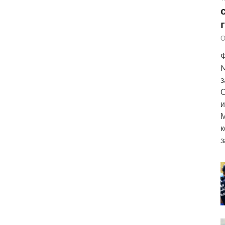
О
Ф
M
з
О
и
М
к
з