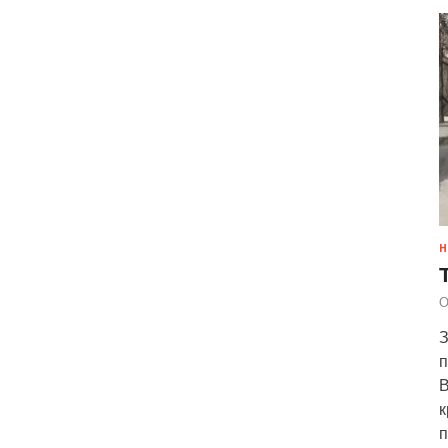
Н
О
З
п
В
к
п