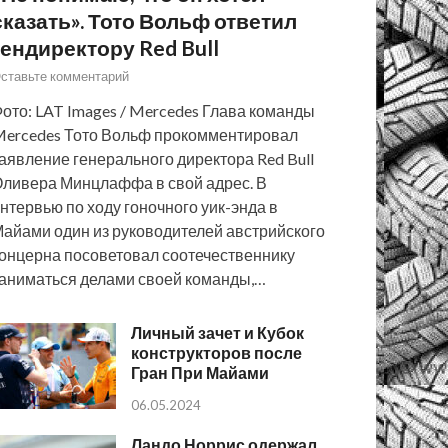
сказать». Тото Вольф ответил
гендиректору Red Bull
ставьте комментарий
ото: LAT Images / Mercedes Глава команды
ercedes Тото Вольф прокомментировал
аявление генерального директора Red Bull
ливера Минцлаффа в свой адрес. В
нтервью по ходу гоночного уик-энда в
айами один из руководителей австрийского
онцерна посоветовал соотечественнику
аниматься делами своей команды,…
Личный зачет и Кубок
конструкторов после
Гран При Майами
06.05.2024
Ландо Норрис одержал