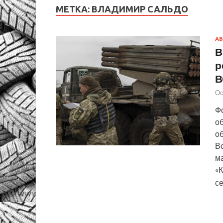
МЕТКА:
ВЛАДИМИР САЛЬДО
А
В
р
В
Ос
Ф
об
о
Во
м
«
с