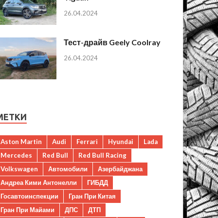
26.04.2024
Тест-драйв Geely Coolray
26.04.2024
МЕТКИ
Aston Martin
Audi
Ferrari
Hyundai
Lada
Mercedes
Red Bull
Red Bull Racing
Volkswagen
Автомобили
Азербайджана
Андреа Кими Антонелли
ГИБДД
Госавтоинспекции
Гран При Китая
Гран При Майами
ДПС
ДТП