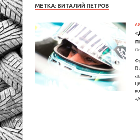
МЕТКА:
ВИТАЛИЙ ПЕТРОВ
АВ
«
п
Ос
Ф
Ви
а
це
ко
«