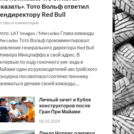
сказать». Тото Вольф ответил
гендиректору Red Bull
ставьте комментарий
ото: LAT Images / Mercedes Глава команды
ercedes Тото Вольф прокомментировал
аявление генерального директора Red Bull
ливера Минцлаффа в свой адрес. В
нтервью по ходу гоночного уик-энда в
айами один из руководителей австрийского
онцерна посоветовал соотечественнику
аниматься делами своей команды,…
Личный зачет и Кубок
конструкторов после
Гран При Майами
06.05.2024
Ландо Норрис одержал