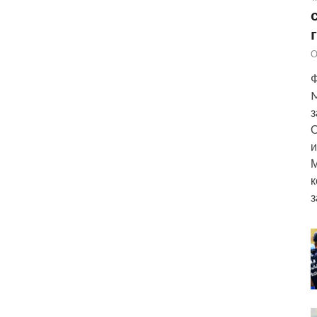
О
Ф
M
з
О
и
М
к
з