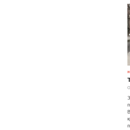
Н
О
З
п
В
к
п