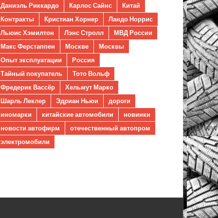
Даниэль Риккардо
Карлос Сайнс
Китай
Контракты
Кристиан Хорнер
Ландо Норрис
Льюис Хэмилтон
Лэнс Стролл
МВД России
Макс Ферстаппен
Москве
Москвы
Опыт эксплуатации
Россия
Тайный покупатель
Тото Вольф
Фредерик Вассёр
Хельмут Марко
Шарль Леклер
Эдриан Ньюи
дороги
иномарки
китайские автомобили
новинки
новости автофирм
отечественный автопром
электромобили