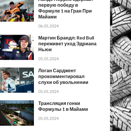
первую победу в
Формуле 1 на Гран При
Майами
06.05.2024
Мартин Брандл: Red Bull
переживет уход Эдриана
Ньюи
05.05.2024
Логан Сарджент
прокомментировал
слухи об увольнении
05.05.2024
Трансляция гонки
Формулы 1 в Майами
05.05.2024