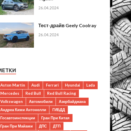
26.04.2024
Тест-драйв Geely Coolray
26.04.2024
МЕТКИ
Aston Martin
Audi
Ferrari
Hyundai
Lada
Mercedes
Red Bull
Red Bull Racing
Volkswagen
Автомобили
Азербайджана
Андреа Кими Антонелли
ГИБДД
Госавтоинспекции
Гран При Китая
Гран При Майами
ДПС
ДТП