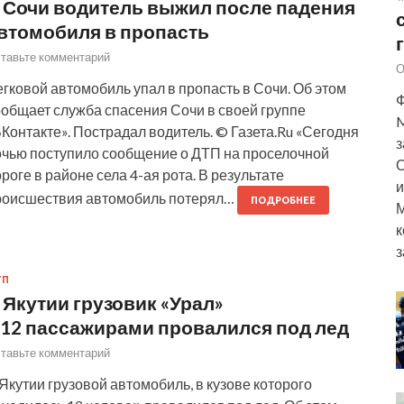
 Сочи водитель выжил после падения
втомобиля в пропасть
тавьте комментарий
О
гковой автомобиль упал в пропасть в Сочи. Об этом
Ф
ообщает служба спасения Сочи в своей группе
M
Контакте». Пострадал водитель. © Газета.Ru «Сегодня
з
очью поступило сообщение о ДТП на проселочной
О
роге в районе села 4-ая рота. В результате
и
роисшествия автомобиль потерял…
ПОДРОБНЕЕ
М
к
з
ТП
 Якутии грузовик «Урал»
 12 пассажирами провалился под лед
тавьте комментарий
Якутии грузовой автомобиль, в кузове которого