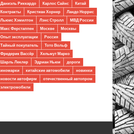
Даниэль Риккардо
Карлос Сайнс
Китай
Контракты
Кристиан Хорнер
Ландо Норрис
Льюис Хэмилтон
Лэнс Стролл
МВД России
Макс Ферстаппен
Москве
Москвы
Опыт эксплуатации
Россия
Тайный покупатель
Тото Вольф
Фредерик Вассёр
Хельмут Марко
Шарль Леклер
Эдриан Ньюи
дороги
иномарки
китайские автомобили
новинки
новости автофирм
отечественный автопром
электромобили