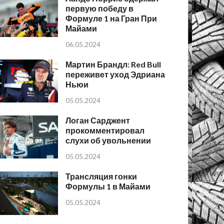
первую победу в
Формуле 1 на Гран При
Майами
06.05.2024
Мартин Брандл: Red Bull
переживет уход Эдриана
Ньюи
05.05.2024
Логан Сарджент
прокомментировал
слухи об увольнении
05.05.2024
Трансляция гонки
Формулы 1 в Майами
05.05.2024