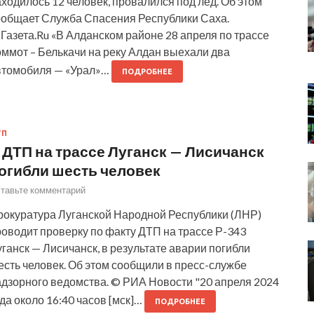
ходилось 12 человек, провалился под лед. Об этом
ообщает Служба Спасения Республики Саха.
Газета.Ru «В Алданском районе 28 апреля по трассе
ммот – Белькачи на реку Алдан выехали два
втомобиля — «Урал»…
ПОДРОБНЕЕ
ТП
 ДТП на трассе Луганск — Лисичанск
огибли шесть человек
тавьте комментарий
рокуратура Луганской Народной Республики (ЛНР)
оводит проверку по факту ДТП на трассе Р-343
ганск — Лисичанск, в результате аварии погибли
сть человек. Об этом сообщили в пресс-службе
адзорного ведомства. © РИА Новости "20 апреля 2024
да около 16:40 часов [мск]…
ПОДРОБНЕЕ