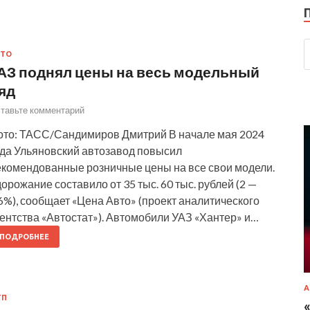
ВТО
АЗ поднял цены на весь модельный
яд
тавьте комментарий
ото: ТАСС/Сандимиров Дмитрий В начале мая 2024
ода Ульяновский автозавод повысил
екомендованные розничные цены на все свои модели.
орожание составило от 35 тыс. 60 тыс. рублей (2 —
6%), сообщает «Цена Авто» (проект аналитического
ентства «Автостат»). Автомобили УАЗ «Хантер» и…
ПОДРОБНЕЕ
А
ТП