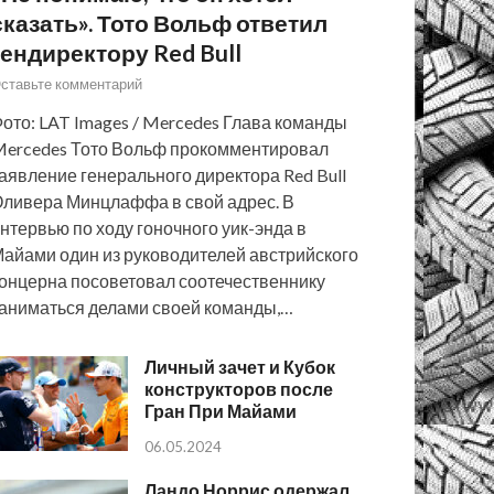
сказать». Тото Вольф ответил
гендиректору Red Bull
ставьте комментарий
ото: LAT Images / Mercedes Глава команды
ercedes Тото Вольф прокомментировал
аявление генерального директора Red Bull
ливера Минцлаффа в свой адрес. В
нтервью по ходу гоночного уик-энда в
айами один из руководителей австрийского
онцерна посоветовал соотечественнику
аниматься делами своей команды,…
Личный зачет и Кубок
конструкторов после
Гран При Майами
06.05.2024
Ландо Норрис одержал