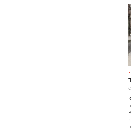
Н
О
З
п
В
к
п