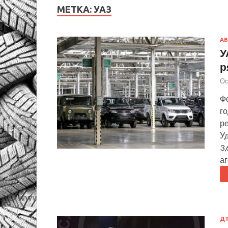
МЕТКА:
УАЗ
А
У
р
Ос
Ф
г
р
Уд
3,
аг
Д