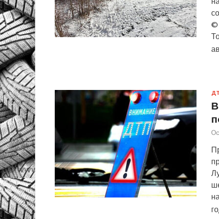
на
с
© 
То
а
Д
В
п
Ос
П
пр
Лу
ше
н
го