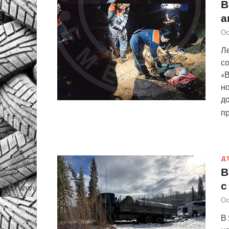
В
а
Ос
Ле
с
«В
н
до
п
Д
В
с
Ос
В 