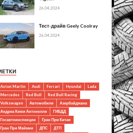
26.04.2024
Тест-драйв Geely Coolray
26.04.2024
МЕТКИ
Aston Martin
Audi
Ferrari
Hyundai
Lada
Mercedes
Red Bull
Red Bull Racing
Volkswagen
Автомобили
Азербайджана
Андреа Кими Антонелли
ГИБДД
Госавтоинспекции
Гран При Китая
Гран При Майами
ДПС
ДТП