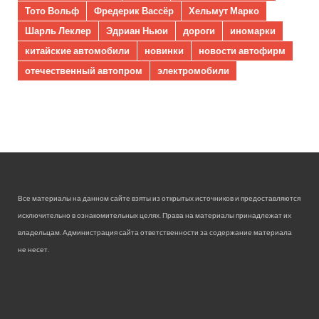
Тото Вольф
Фредерик Вассёр
Хельмут Марко
Шарль Леклер
Эдриан Ньюи
дороги
иномарки
китайские автомобили
новинки
новости автофирм
отечественный автопром
электромобили
Все материалы на данном сайте взяты из открытых источников и предоставляются
исключительно в ознакомительных целях. Права на материалы принадлежат их
владельцам. Администрация сайта ответственности за содержание материала
не несет.