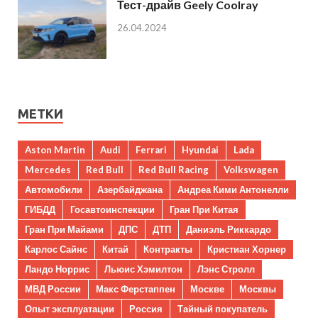
Тест-драйв Geely Coolray
26.04.2024
МЕТКИ
Aston Martin
Audi
Ferrari
Hyundai
Lada
Mercedes
Red Bull
Red Bull Racing
Volkswagen
Автомобили
Азербайджана
Андреа Кими Антонелли
ГИБДД
Госавтоинспекции
Гран При Китая
Гран При Майами
ДПС
ДТП
Даниэль Риккардо
Карлос Сайнс
Китай
Контракты
Кристиан Хорнер
Ландо Норрис
Льюис Хэмилтон
Лэнс Стролл
МВД России
Макс Ферстаппен
Москве
Москвы
Опыт эксплуатации
Россия
Тайный покупатель