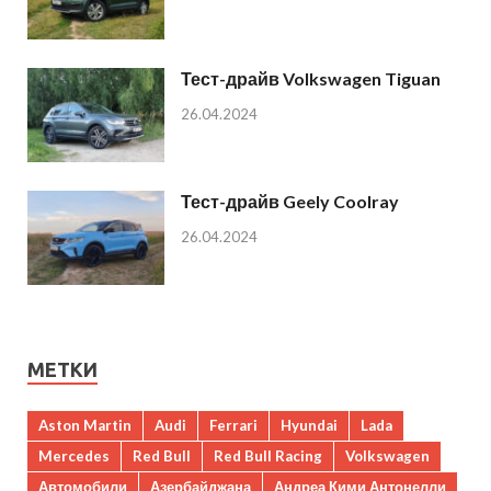
Тест-драйв Volkswagen Tiguan
26.04.2024
Тест-драйв Geely Coolray
26.04.2024
МЕТКИ
Aston Martin
Audi
Ferrari
Hyundai
Lada
Mercedes
Red Bull
Red Bull Racing
Volkswagen
Автомобили
Азербайджана
Андреа Кими Антонелли