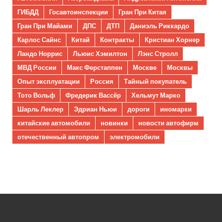
ГИБДД
Госавтоинспекции
Гран При Китая
Гран При Майами
ДПС
ДТП
Даниэль Риккардо
Карлос Сайнс
Китай
Контракты
Кристиан Хорнер
Ландо Норрис
Льюис Хэмилтон
Лэнс Стролл
МВД России
Макс Ферстаппен
Москве
Москвы
Опыт эксплуатации
Россия
Тайный покупатель
Тото Вольф
Фредерик Вассёр
Хельмут Марко
Шарль Леклер
Эдриан Ньюи
дороги
иномарки
китайские автомобили
новинки
новости автофирм
отечественный автопром
электромобили