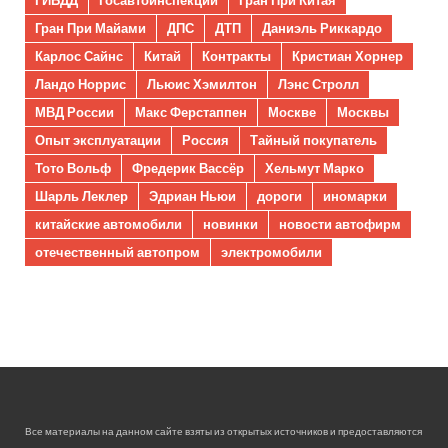
Гран При Майами
ДПС
ДТП
Даниэль Риккардо
Карлос Сайнс
Китай
Контракты
Кристиан Хорнер
Ландо Норрис
Льюис Хэмилтон
Лэнс Стролл
МВД России
Макс Ферстаппен
Москве
Москвы
Опыт эксплуатации
Россия
Тайный покупатель
Тото Вольф
Фредерик Вассёр
Хельмут Марко
Шарль Леклер
Эдриан Ньюи
дороги
иномарки
китайские автомобили
новинки
новости автофирм
отечественный автопром
электромобили
Все материалы на данном сайте взяты из открытых источников и предоставляются