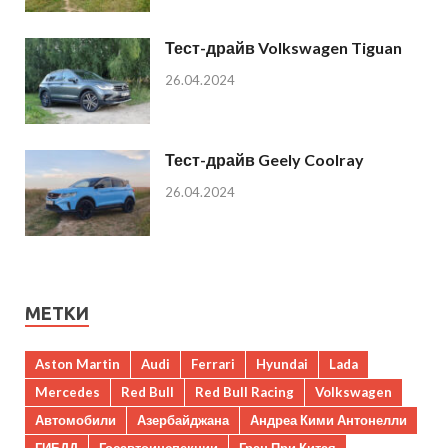
Тест-драйв Volkswagen Tiguan
26.04.2024
Тест-драйв Geely Coolray
26.04.2024
МЕТКИ
Aston Martin
Audi
Ferrari
Hyundai
Lada
Mercedes
Red Bull
Red Bull Racing
Volkswagen
Автомобили
Азербайджана
Андреа Кими Антонелли
ГИБДД
Госавтоинспекции
Гран При Китая