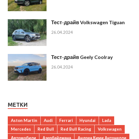
Тест-драйв Volkswagen Tiguan
26.04.2024
Тест-драйв Geely Coolray
26.04.2024
МЕТКИ
Aston Martin
Audi
Ferrari
Hyundai
Lada
Mercedes
Red Bull
Red Bull Racing
Volkswagen
Автомобили
Азербайджана
Андреа Кими Антонелли