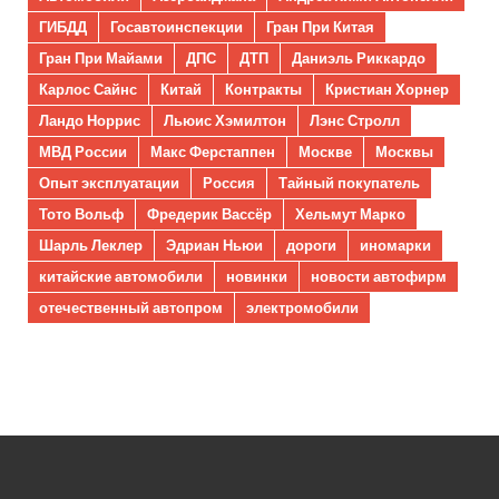
ГИБДД
Госавтоинспекции
Гран При Китая
Гран При Майами
ДПС
ДТП
Даниэль Риккардо
Карлос Сайнс
Китай
Контракты
Кристиан Хорнер
Ландо Норрис
Льюис Хэмилтон
Лэнс Стролл
МВД России
Макс Ферстаппен
Москве
Москвы
Опыт эксплуатации
Россия
Тайный покупатель
Тото Вольф
Фредерик Вассёр
Хельмут Марко
Шарль Леклер
Эдриан Ньюи
дороги
иномарки
китайские автомобили
новинки
новости автофирм
отечественный автопром
электромобили