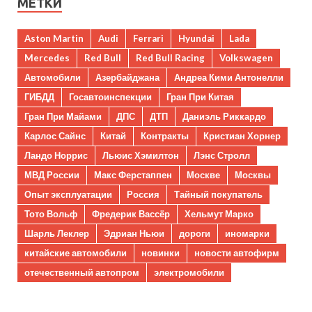
МЕТКИ
Aston Martin
Audi
Ferrari
Hyundai
Lada
Mercedes
Red Bull
Red Bull Racing
Volkswagen
Автомобили
Азербайджана
Андреа Кими Антонелли
ГИБДД
Госавтоинспекции
Гран При Китая
Гран При Майами
ДПС
ДТП
Даниэль Риккардо
Карлос Сайнс
Китай
Контракты
Кристиан Хорнер
Ландо Норрис
Льюис Хэмилтон
Лэнс Стролл
МВД России
Макс Ферстаппен
Москве
Москвы
Опыт эксплуатации
Россия
Тайный покупатель
Тото Вольф
Фредерик Вассёр
Хельмут Марко
Шарль Леклер
Эдриан Ньюи
дороги
иномарки
китайские автомобили
новинки
новости автофирм
отечественный автопром
электромобили