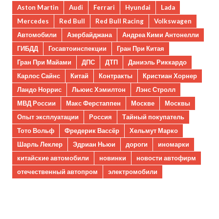
Aston Martin
Audi
Ferrari
Hyundai
Lada
Mercedes
Red Bull
Red Bull Racing
Volkswagen
Автомобили
Азербайджана
Андреа Кими Антонелли
ГИБДД
Госавтоинспекции
Гран При Китая
Гран При Майами
ДПС
ДТП
Даниэль Риккардо
Карлос Сайнс
Китай
Контракты
Кристиан Хорнер
Ландо Норрис
Льюис Хэмилтон
Лэнс Стролл
МВД России
Макс Ферстаппен
Москве
Москвы
Опыт эксплуатации
Россия
Тайный покупатель
Тото Вольф
Фредерик Вассёр
Хельмут Марко
Шарль Леклер
Эдриан Ньюи
дороги
иномарки
китайские автомобили
новинки
новости автофирм
отечественный автопром
электромобили