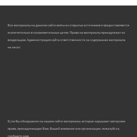
Все материалы на данном сайте взяты из открытых источников и предоставляются
исключительно в ознакомительных целях. Права на материалы принадлежат их
владельцам. Администрация сайта ответственности за содержание материала
не несет.
Если Вы обнаружили на нашем сайте материалы, которые нарушают авторские
права, принадлежащие Вам, Вашей компании или организации, пожалуйста,
сообщите нам.